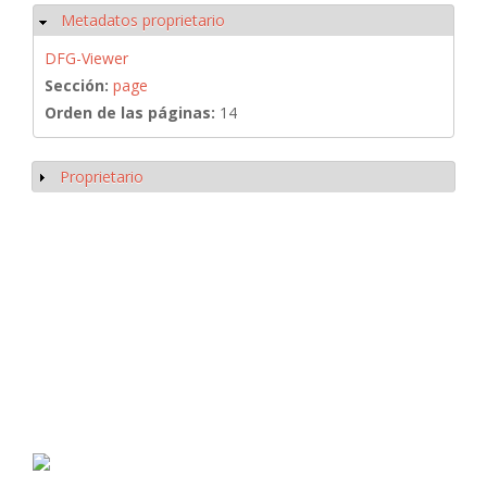
Metadatos proprietario
Ocultar
DFG-Viewer
Sección:
page
Orden de las páginas:
14
Proprietario
Mostrar