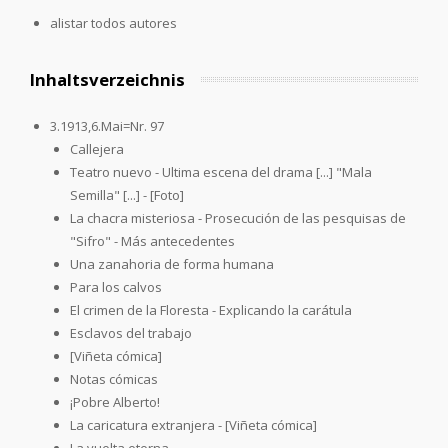
alistar todos autores
Inhaltsverzeichnis
3.1913,6.Mai=Nr. 97
Callejera
Teatro nuevo - Ultima escena del drama [...] "Mala
Semilla" [...] - [Foto]
La chacra misteriosa - Prosecución de las pesquisas de
"Sifro" - Más antecedentes
Una zanahoria de forma humana
Para los calvos
El crimen de la Floresta - Explicando la carátula
Esclavos del trabajo
[Viñeta cómica]
Notas cómicas
¡Pobre Alberto!
La caricatura extranjera - [Viñeta cómica]
La vuelta eterna