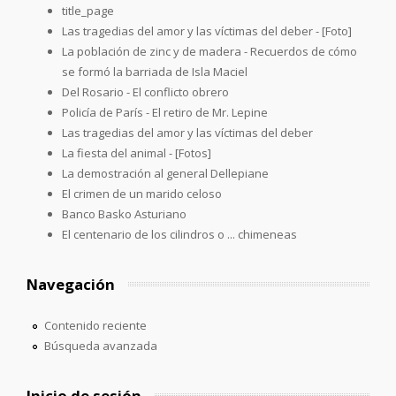
title_page
Las tragedias del amor y las víctimas del deber - [Foto]
La población de zinc y de madera - Recuerdos de cómo
se formó la barriada de Isla Maciel
Del Rosario - El conflicto obrero
Policía de París - El retiro de Mr. Lepine
Las tragedias del amor y las víctimas del deber
La fiesta del animal - [Fotos]
La demostración al general Dellepiane
El crimen de un marido celoso
Banco Basko Asturiano
El centenario de los cilindros o ... chimeneas
Navegación
Contenido reciente
Búsqueda avanzada
Inicio de sesión