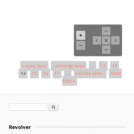
« erste Seite
‹ vorherige Seite
…
12
13
14
15
16
17
…
nächste Seite ›
letzte
Seite »
Páginas
Formulario de búsqueda
Buscar
Revolver