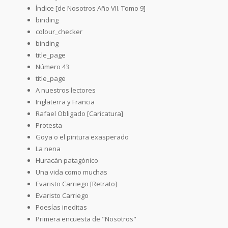
Índice [de Nosotros Año VII. Tomo 9]
binding
colour_checker
binding
title_page
Número 43
title_page
A nuestros lectores
Inglaterra y Francia
Rafael Obligado [Caricatura]
Protesta
Goya o el pintura exasperado
La nena
Huracán patagónico
Una vida como muchas
Evaristo Carriego [Retrato]
Evaristo Carriego
Poesías ineditas
Primera encuesta de "Nosotros"