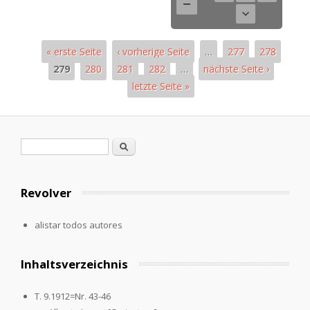
« erste Seite
‹ vorherige Seite
…
277
278
279
280
281
282
…
nächste Seite ›
letzte Seite »
Páginas
Formulario de búsqueda
Buscar
Revolver
alistar todos autores
Inhaltsverzeichnis
T. 9.1912=Nr. 43-46