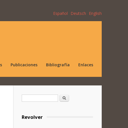
Español
Deutsch
English
s
Publicaciones
Bibliografía
Enlaces
Formulario de búsqueda
Buscar
Revolver