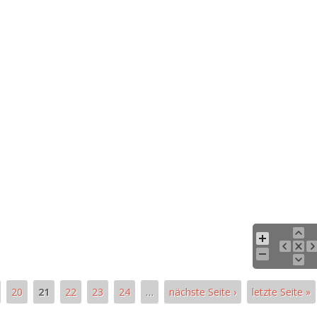
20
21
22
23
24
…
nächste Seite ›
letzte Seite »