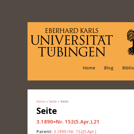
Home
Blog
Bibli
Inicio
»
Seite
» Seite
Se encuentra usted aquí
Seite
3.1890=Nr. 152(5.Apr.),21
Parent:
3.1890=Nr. 152(5.Apr.)