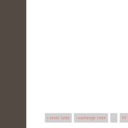
« erste Seite
‹ vorherige Seite
…
19
Páginas