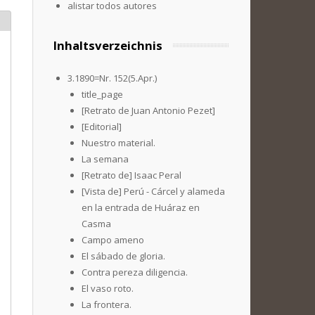
alistar todos autores
Inhaltsverzeichnis
3.1890=Nr. 152(5.Apr.)
title_page
[Retrato de Juan Antonio Pezet]
[Editorial]
Nuestro material.
La semana
[Retrato de] Isaac Peral
[Vista de] Perú - Cárcel y alameda
en la entrada de Huáraz en
Casma
Campo ameno
El sábado de gloria.
Contra pereza diligencia.
El vaso roto.
La frontera.