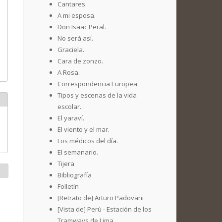
Cantares.
A mi esposa.
Don Isaac Peral.
No será así.
Graciela.
Cara de zonzo.
A Rosa.
Correspondencia Europea.
Tipos y escenas de la vida
escolar.
El yaraví.
El viento y el mar.
Los médicos del día.
El semanario.
Tijera
Bibliografía
Folletín
[Retrato de] Arturo Padovani
[Vista de] Perú - Estación de los
Tramways de Lima.