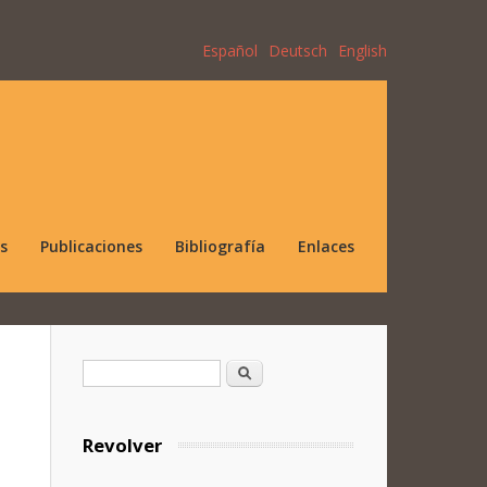
Español
Deutsch
English
s
Publicaciones
Bibliografía
Enlaces
Formulario de búsqueda
Buscar
Revolver