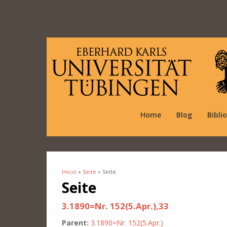
Home
Blog
Bibli
Inicio
»
Seite
» Seite
Se encuentra usted aquí
Seite
3.1890=Nr. 152(5.Apr.),33
Parent:
3.1890=Nr. 152(5.Apr.)