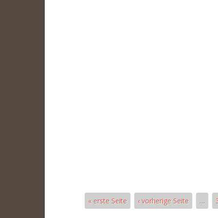
« erste Seite
‹ vorherige Seite
…
Páginas