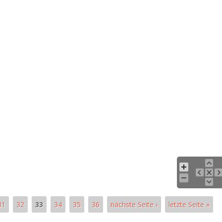
31
32
33
34
35
36
nächste Seite ›
letzte Seite »