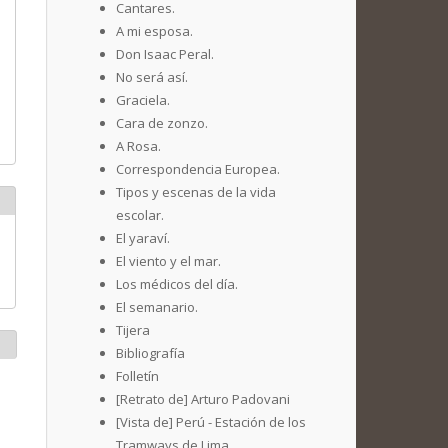
Cantares.
A mi esposa.
Don Isaac Peral.
No será así.
Graciela.
Cara de zonzo.
A Rosa.
Correspondencia Europea.
Tipos y escenas de la vida
escolar.
El yaraví.
El viento y el mar.
Los médicos del día.
El semanario.
Tijera
Bibliografía
Folletín
[Retrato de] Arturo Padovani
[Vista de] Perú - Estación de los
Tramways de Lima.