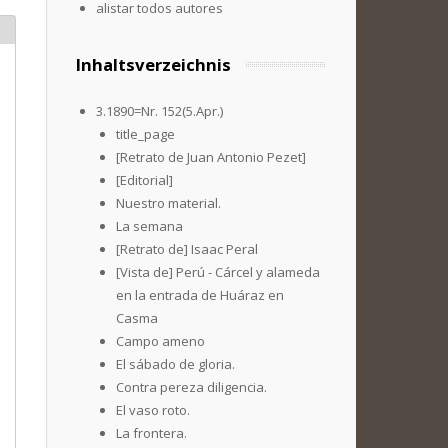
alistar todos autores
Inhaltsverzeichnis
3.1890=Nr. 152(5.Apr.)
title_page
[Retrato de Juan Antonio Pezet]
[Editorial]
Nuestro material.
La semana
[Retrato de] Isaac Peral
[Vista de] Perú - Cárcel y alameda
en la entrada de Huáraz en
Casma
Campo ameno
El sábado de gloria.
Contra pereza diligencia.
El vaso roto.
La frontera.