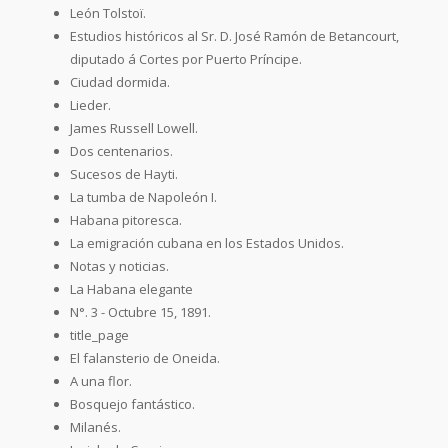
León Tolstoï.
Estudios históricos al Sr. D. José Ramón de Betancourt,
diputado á Cortes por Puerto Príncipe.
Ciudad dormida.
Lieder.
James Russell Lowell.
Dos centenarios.
Sucesos de Hayti.
La tumba de Napoleón I.
Habana pitoresca.
La emigración cubana en los Estados Unidos.
Notas y noticias.
La Habana elegante
N°. 3 - Octubre 15, 1891.
title_page
El falansterio de Oneida.
A una flor.
Bosquejo fantástico.
Milanés.