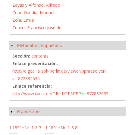
Zayas y Alfonso, Alfredo
Zeno Gandía, Manuel
Zola, Émile
Zuazo, Francisco José de
Metadatos proprietario
Ocultar
Sección:
contents
Enlace presentación:
http://digital.iai.spk-berlin.de/viewer/ppnresolver?
id=872832635
Enlace referencia:
http://www.iaicat.de/DB=1/PPN?PPN=872832635
Proprietario
Mostrar
1.1891=Nr. 1-8,7
1.1891=Nr. 1-8,8