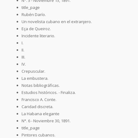
N°. 5 - Noviembre 15, 1891.
title_page
Rubén Darío.
Un novelista cubano en el extranjero.
Eça de Queiroz.
Incidente literario.
I.
II.
III.
IV.
Crepuscular.
La embustera.
Notas bibliográficas.
Estudios históricos. - Finaliza.
Francisco A. Conte.
Caridad discreta.
La Habana elegante
N°. 6 - Noviembre 30, 1891.
title_page
Pintores cubanos.