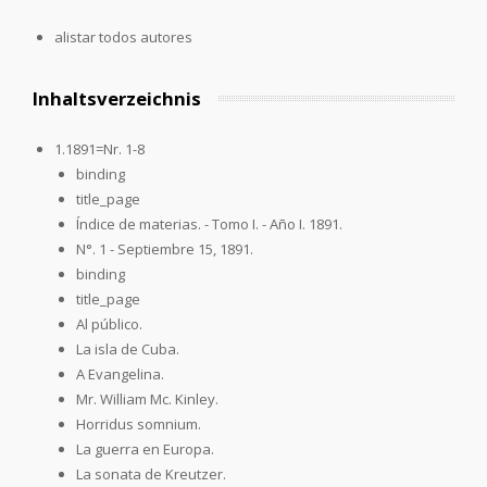
alistar todos autores
Inhaltsverzeichnis
1.1891=Nr. 1-8
binding
title_page
Índice de materias. - Tomo I. - Año I. 1891.
N°. 1 - Septiembre 15, 1891.
binding
title_page
Al público.
La isla de Cuba.
A Evangelina.
Mr. William Mc. Kinley.
Horridus somnium.
La guerra en Europa.
La sonata de Kreutzer.