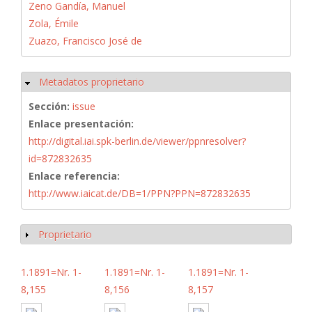
Zeno Gandía, Manuel
Zola, Émile
Zuazo, Francisco José de
Metadatos proprietario
Ocultar
Sección:
issue
Enlace presentación:
http://digital.iai.spk-berlin.de/viewer/ppnresolver?
id=872832635
Enlace referencia:
http://www.iaicat.de/DB=1/PPN?PPN=872832635
Proprietario
Mostrar
1.1891=Nr. 1-
1.1891=Nr. 1-
1.1891=Nr. 1-
8,155
8,156
8,157