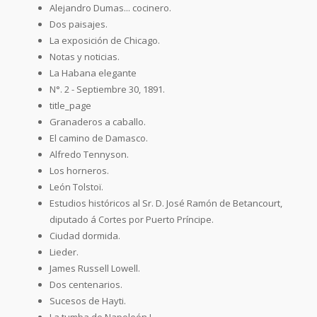
Alejandro Dumas... cocinero.
Dos paisajes.
La exposición de Chicago.
Notas y noticias.
La Habana elegante
N°. 2 - Septiembre 30, 1891.
title_page
Granaderos a caballo.
El camino de Damasco.
Alfredo Tennyson.
Los horneros.
León Tolstoï.
Estudios históricos al Sr. D. José Ramón de Betancourt,
diputado á Cortes por Puerto Príncipe.
Ciudad dormida.
Lieder.
James Russell Lowell.
Dos centenarios.
Sucesos de Hayti.
La tumba de Napoleón I.