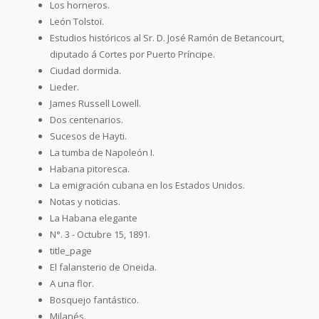
Los horneros.
León Tolstoï.
Estudios históricos al Sr. D. José Ramón de Betancourt,
diputado á Cortes por Puerto Príncipe.
Ciudad dormida.
Lieder.
James Russell Lowell.
Dos centenarios.
Sucesos de Hayti.
La tumba de Napoleón I.
Habana pitoresca.
La emigración cubana en los Estados Unidos.
Notas y noticias.
La Habana elegante
N°. 3 - Octubre 15, 1891.
title_page
El falansterio de Oneida.
A una flor.
Bosquejo fantástico.
Milanés.