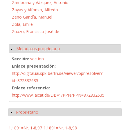
Zambrana y Vázquez, Antonio
Zayas y Alfonso, Alfredo
Zeno Gandía, Manuel
Zola, Émile
Zuazo, Francisco José de
Metadatos proprietario
Ocultar
Sección:
section
Enlace presentación:
http://digital.iai.spk-berlin.de/viewer/ppnresolver?
id=872832635
Enlace referencia:
http://www.iaicat.de/DB=1/PPN?PPN=872832635
Proprietario
Mostrar
1.1891=Nr. 1-8,97
1.1891=Nr. 1-8,98