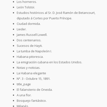
Los horneros.
León Tolstoï.
Estudios históricos al Sr. D. José Ramón de Betancourt,
diputado á Cortes por Puerto Príncipe.
Ciudad dormida.
Lieder.
James Russell Lowell.
Dos centenarios.
Sucesos de Hayti.
La tumba de Napoleón I.
Habana pitoresca.
La emigración cubana en los Estados Unidos.
Notas y noticias.
La Habana elegante
N°. 3 - Octubre 15, 1891.
title_page
El falansterio de Oneida.
A una flor.
Bosquejo fantástico.
Milanés.