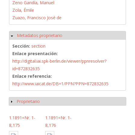
Zeno Gandía, Manuel
Zola, Émile
Zuazo, Francisco José de
Metadatos proprietario
Ocultar
Sección:
section
Enlace presentación:
http://digital.iai.spk-berlin.de/viewer/ppnresolver?
id=872832635
Enlace referencia:
http://www.iaicat.de/DB=1/PPN?PPN=872832635
Proprietario
Mostrar
1.1891=Nr. 1-
1.1891=Nr. 1-
8,175
8,176