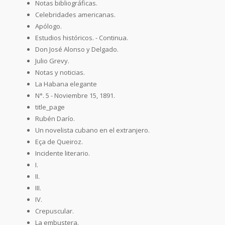
Notas bibliográficas.
Celebridades americanas.
Apólogo.
Estudios históricos. - Continua.
Don José Alonso y Delgado.
Julio Grevy.
Notas y noticias.
La Habana elegante
N°. 5 - Noviembre 15, 1891.
title_page
Rubén Darío.
Un novelista cubano en el extranjero.
Eça de Queiroz.
Incidente literario.
I.
II.
III.
IV.
Crepuscular.
La embustera.