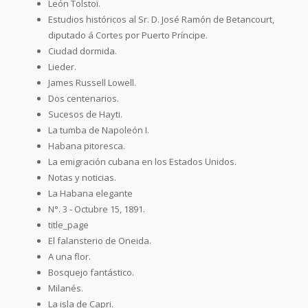
León Tolstoï.
Estudios históricos al Sr. D. José Ramón de Betancourt,
diputado á Cortes por Puerto Príncipe.
Ciudad dormida.
Lieder.
James Russell Lowell.
Dos centenarios.
Sucesos de Hayti.
La tumba de Napoleón I.
Habana pitoresca.
La emigración cubana en los Estados Unidos.
Notas y noticias.
La Habana elegante
N°. 3 - Octubre 15, 1891.
title_page
El falansterio de Oneida.
A una flor.
Bosquejo fantástico.
Milanés.
La isla de Capri.