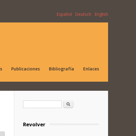
Español
Deutsch
English
s
Publicaciones
Bibliografía
Enlaces
Formulario de búsqueda
Buscar
Revolver