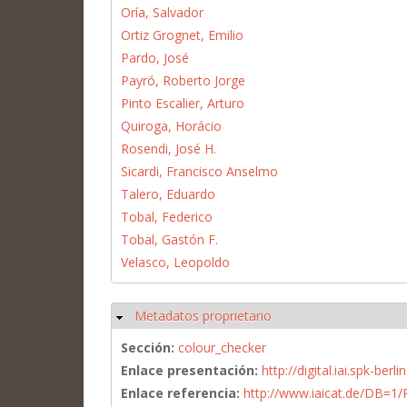
Oría, Salvador
Ortiz Grognet, Emilio
Pardo, José
Payró, Roberto Jorge
Pinto Escalier, Arturo
Quiroga, Horácio
Rosendi, José H.
Sicardi, Francisco Anselmo
Talero, Eduardo
Tobal, Federico
Tobal, Gastón F.
Velasco, Leopoldo
Metadatos proprietario
Ocultar
Sección:
colour_checker
Enlace presentación:
http://digital.iai.spk-be
Enlace referencia:
http://www.iaicat.de/DB=