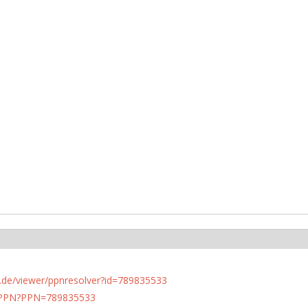
rlin.de/viewer/ppnresolver?id=789835533
1/PPN?PPN=789835533