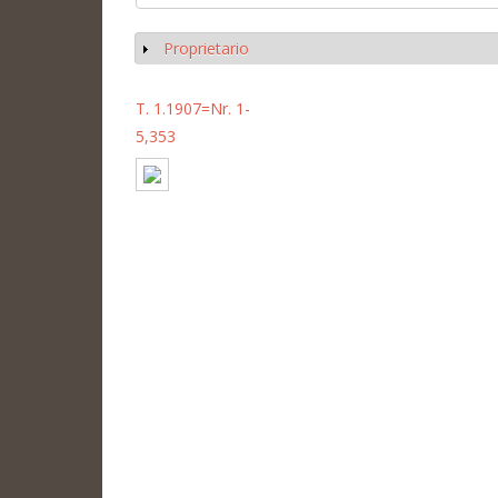
Proprietario
Mostrar
T. 1.1907=Nr. 1-
5,353