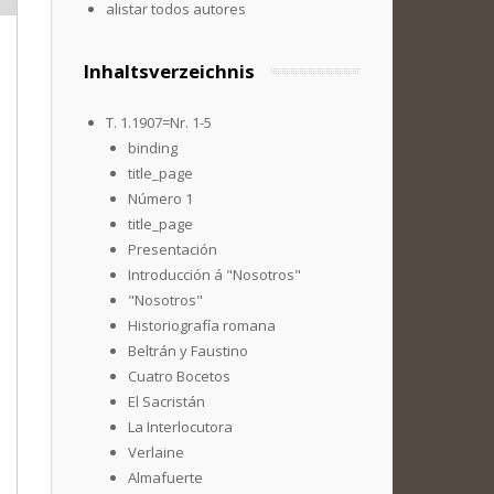
alistar todos autores
Inhaltsverzeichnis
T. 1.1907=Nr. 1-5
binding
title_page
Número 1
title_page
Presentación
Introducción á "Nosotros"
"Nosotros"
Historiografía romana
Beltrán y Faustino
Cuatro Bocetos
El Sacristán
La Interlocutora
Verlaine
Almafuerte