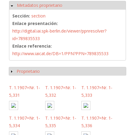
Metadatos proprietario
Ocultar
Sección:
section
Enlace presentación:
http://digital.iai.spk-berlin.de/viewer/ppnresolver?
id=789835533
Enlace referencia:
http://www.iaicat.de/DB=1/PPN?PPN=789835533
Proprietario
Mostrar
T. 1.1907=Nr. 1-
T. 1.1907=Nr. 1-
T. 1.1907=Nr. 1-
5,331
5,332
5,333
T. 1.1907=Nr. 1-
T. 1.1907=Nr. 1-
T. 1.1907=Nr. 1-
5,334
5,335
5,336