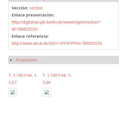
Sección:
section
Enlace presentación:
http://digital.iai.spk-berlin.de/viewer/ppnresolver?
id=789835533
Enlace referencia:
http://www.iaicat.de/DB=1/PPN?PPN=789835533
Proprietario
Mostrar
T. 1.1907=Nr. 1-
T. 1.1907=Nr. 1-
5,67
5,68