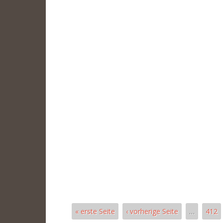
« erste Seite
‹ vorherige Seite
…
412