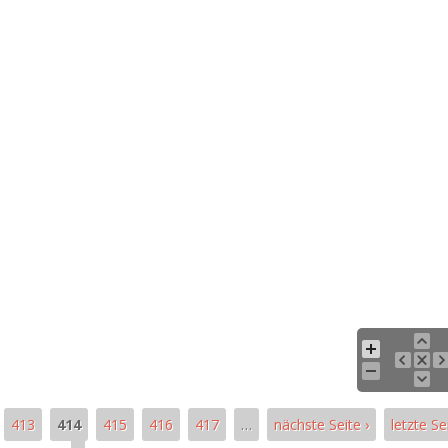
413
414
415
416
417
…
nächste Seite ›
letzte Se