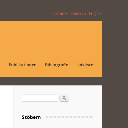
Español
Deutsch
English
k
Publikationen
Bibliografie
Linkliste
Suchformular
Suche
Stöbern