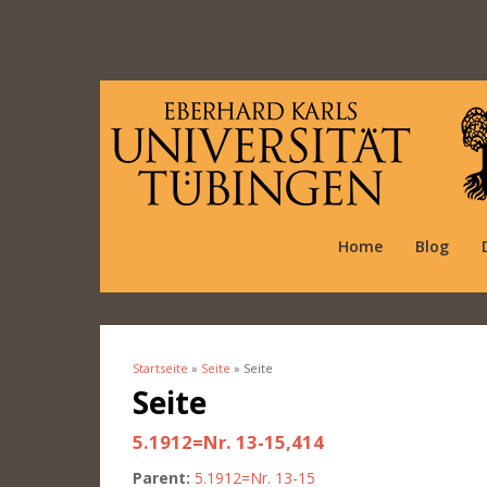
Home
Blog
Startseite
»
Seite
» Seite
Sie sind hier
Seite
5.1912=Nr. 13-15,414
Parent:
5.1912=Nr. 13-15