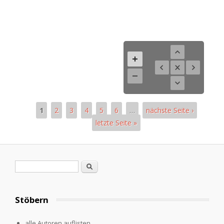
1
2
3
4
5
6
…
nächste Seite ›
letzte Seite »
Seiten
Suchformular
Suche
Stöbern
alle Autoren auflisten