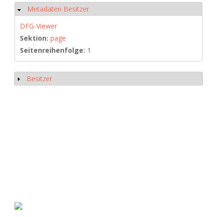
Metadaten Besitzer
Ausblenden
DFG-Viewer
Sektion:
page
Seitenreihenfolge:
1
Besitzer
Anzeigen