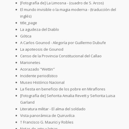
[Fotografía de] La Limosna - (cuadro de S. Arcos)
El mundo invisible o la magia moderna - (traducción del
inglés)
title_page
La agudeza del Diablo
Gótica
A Carlos Gounod - Alegoría por Guillermo Dubufe
La apoteosis de Gounod
Censo de la Provincia Constitucional del Callao
Marionetes
Acorazado "Wettin"
Incidente periodístico
Museo Histórico Nacional
La fiesta en beneficio de los pobre en Miraflores
[Fotografía de] Señorita Amalia Revett y Señorita Luisa
Garland
Literatura militar - El alma del soldado
Vista panorámica de Quiruvilca
† Francisco G. Maurici y Robles
Notas de arte y letras