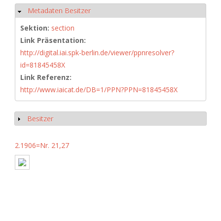
Metadaten Besitzer
Ausblenden
Sektion:
section
Link Präsentation:
http://digital.iai.spk-berlin.de/viewer/ppnresolver?
id=81845458X
Link Referenz:
http://www.iaicat.de/DB=1/PPN?PPN=81845458X
Besitzer
Anzeigen
2.1906=Nr. 21,27