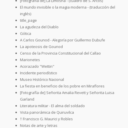
[Fotografía de] La Limosna - (cuadro de S. Arcos)
El mundo invisible o la magia moderna - (traducción del
inglés)
title_page
La agudeza del Diablo
Gótica
A Carlos Gounod - Alegoría por Guillermo Dubufe
La apoteosis de Gounod
Censo de la Provincia Constitucional del Callao
Marionetes
Acorazado "Wettin"
Incidente periodístico
Museo Histórico Nacional
La fiesta en beneficio de los pobre en Miraflores
[Fotografía de] Señorita Amalia Revett y Señorita Luisa
Garland
Literatura militar - El alma del soldado
Vista panorámica de Quiruvilca
† Francisco G. Maurici y Robles
Notas de arte y letras