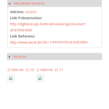
Metadaten Besitzer
Ausblenden
Sektion:
section
Link Präsentation:
http://digital.iai.spk-berlin.de/viewer/ppnresolver?
id=81845458X
Link Referenz:
http://www.iaicat.de/DB=1/PPN?PPN=81845458X
Besitzer
Anzeigen
2.1906=Nr. 21,10
2.1906=Nr. 21,11