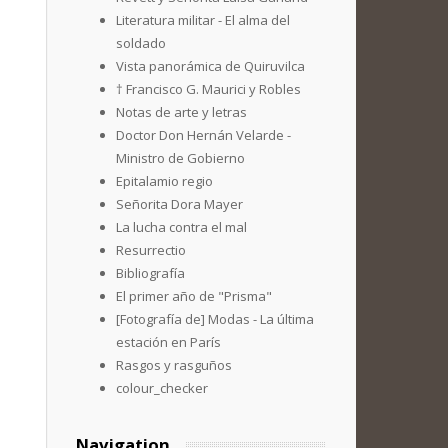
Literatura militar - El alma del
soldado
Vista panorámica de Quiruvilca
† Francisco G. Maurici y Robles
Notas de arte y letras
Doctor Don Hernán Velarde -
Ministro de Gobierno
Epitalamio regio
Señorita Dora Mayer
La lucha contra el mal
Resurrectio
Bibliografía
El primer año de "Prisma"
[Fotografía de] Modas - La última
estación en París
Rasgos y rasguños
colour_checker
Navigation