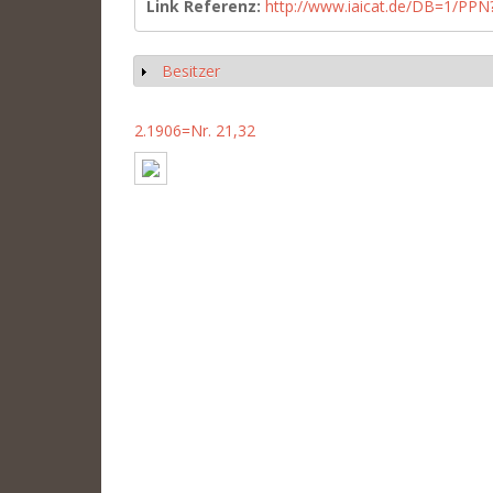
Link Referenz:
http://www.iaicat.de/DB=1/P
Besitzer
Anzeigen
2.1906=Nr. 21,32