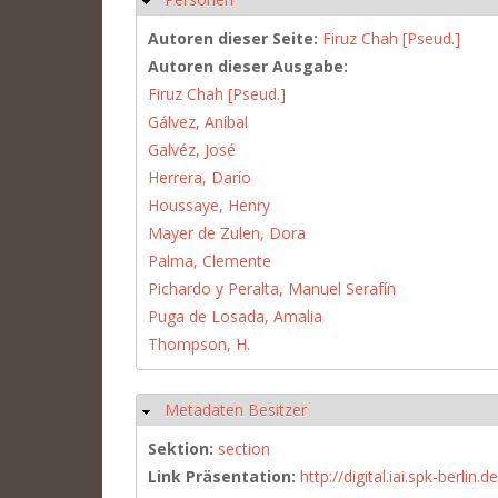
Autoren dieser Seite:
Firuz Chah [Pseud.]
Autoren dieser Ausgabe:
Firuz Chah [Pseud.]
Gálvez, Aníbal
Galvéz, José
Herrera, Darío
Houssaye, Henry
Mayer de Zulen, Dora
Palma, Clemente
Pichardo y Peralta, Manuel Serafín
Puga de Losada, Amalia
Thompson, H.
Metadaten Besitzer
Ausblenden
Sektion:
section
Link Präsentation:
http://digital.iai.spk-berli