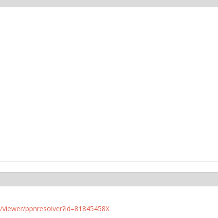
n.de/viewer/ppnresolver?id=81845458X