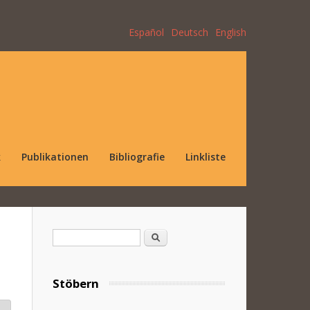
Español
Deutsch
English
k
Publikationen
Bibliografie
Linkliste
Suchformular
Suche
Stöbern