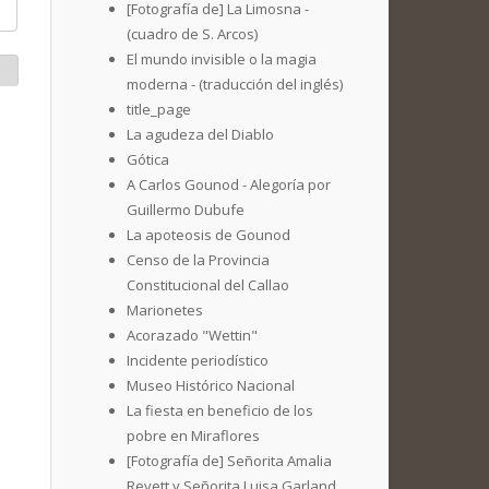
[Fotografía de] La Limosna -
(cuadro de S. Arcos)
El mundo invisible o la magia
moderna - (traducción del inglés)
title_page
La agudeza del Diablo
Gótica
A Carlos Gounod - Alegoría por
Guillermo Dubufe
La apoteosis de Gounod
Censo de la Provincia
Constitucional del Callao
Marionetes
Acorazado "Wettin"
Incidente periodístico
Museo Histórico Nacional
La fiesta en beneficio de los
pobre en Miraflores
[Fotografía de] Señorita Amalia
Revett y Señorita Luisa Garland