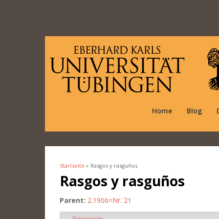
Home
Blog
Startseite
» Rasgos y rasguños
Sie sind hier
Rasgos y rasguños
Parent:
2.1906=Nr. 21
Personen
Ausblenden