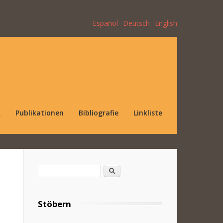
Español
Deutsch
English
k
Publikationen
Bibliografie
Linkliste
Suchformular
Suche
Stöbern