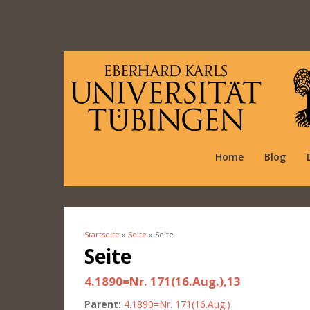
Home
Blog
Startseite
»
Seite
» Seite
Sie sind hier
Seite
4.1890=Nr. 171(16.Aug.),13
Parent:
4.1890=Nr. 171(16.Aug.)