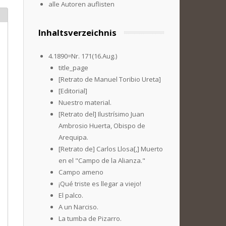
alle Autoren auflisten
Inhaltsverzeichnis
4.1890=Nr. 171(16.Aug.)
title_page
[Retrato de Manuel Toribio Ureta]
[Editorial]
Nuestro material.
[Retrato del] Ilustrísimo Juan
Ambrosio Huerta, Obispo de
Arequipa.
[Retrato de] Carlos Llosa[,] Muerto
en el "Campo de la Alianza."
Campo ameno
¡Qué triste es llegar a viejo!
El palco.
A un Narciso.
La tumba de Pizarro.