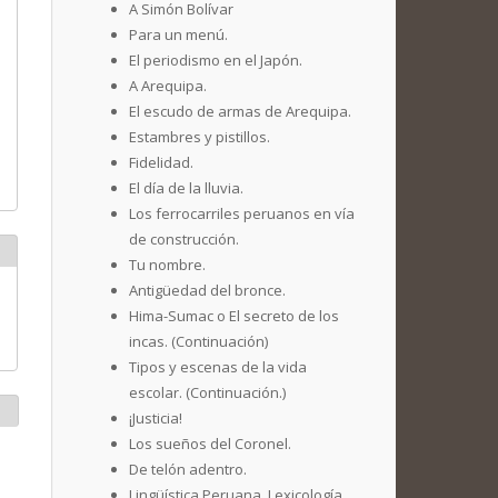
A Simón Bolívar
Para un menú.
El periodismo en el Japón.
A Arequipa.
El escudo de armas de Arequipa.
Estambres y pistillos.
Fidelidad.
El día de la lluvia.
Los ferrocarriles peruanos en vía
de construcción.
Tu nombre.
Antigüedad del bronce.
Hima-Sumac o El secreto de los
incas. (Continuación)
Tipos y escenas de la vida
escolar. (Continuación.)
¡Justicia!
Los sueños del Coronel.
De telón adentro.
Lingüística Peruana. Lexicología