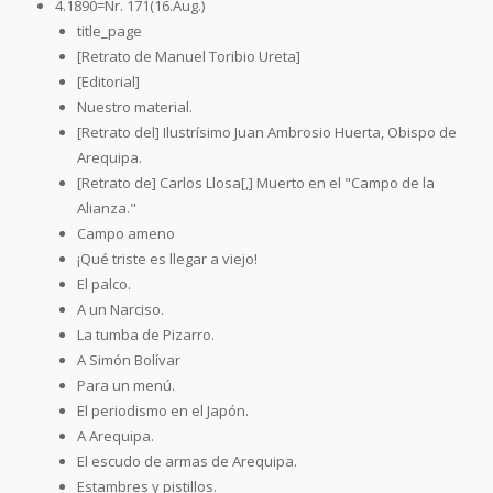
4.1890=Nr. 171(16.Aug.)
title_page
[Retrato de Manuel Toribio Ureta]
[Editorial]
Nuestro material.
[Retrato del] Ilustrísimo Juan Ambrosio Huerta, Obispo de
Arequipa.
[Retrato de] Carlos Llosa[,] Muerto en el "Campo de la
Alianza."
Campo ameno
¡Qué triste es llegar a viejo!
El palco.
A un Narciso.
La tumba de Pizarro.
A Simón Bolívar
Para un menú.
El periodismo en el Japón.
A Arequipa.
El escudo de armas de Arequipa.
Estambres y pistillos.