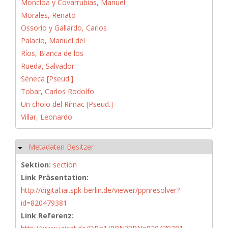
Moncloa y Covarrubias, Manuel
Morales, Renato
Ossorio y Gallardo, Carlos
Palacio, Manuel del
Ríos, Blanca de los
Rueda, Salvador
Séneca [Pseud.]
Tobar, Carlos Rodolfo
Un cholo del Rímac [Pseud.]
Villar, Leonardo
Metadaten Besitzer
Ausblenden
Sektion:
section
Link Präsentation:
http://digital.iai.spk-berlin.de/viewer/ppnresolver?
id=820479381
Link Referenz: