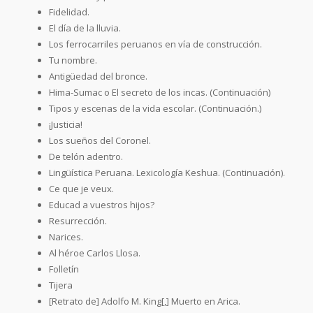
Fidelidad.
El día de la lluvia.
Los ferrocarriles peruanos en vía de construcción.
Tu nombre.
Antigüedad del bronce.
Hima-Sumac o El secreto de los incas. (Continuación)
Tipos y escenas de la vida escolar. (Continuación.)
¡Justicia!
Los sueños del Coronel.
De telón adentro.
Lingüística Peruana. Lexicología Keshua. (Continuación).
Ce que je veux.
Educad a vuestros hijos?
Resurrección.
Narices.
Al héroe Carlos Llosa.
Folletín
Tijera
[Retrato de] Adolfo M. King[,] Muerto en Arica.