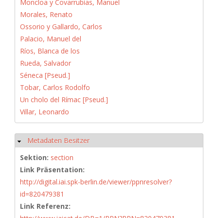
Moncloa y Covarrubias, Manuel
Morales, Renato
Ossorio y Gallardo, Carlos
Palacio, Manuel del
Ríos, Blanca de los
Rueda, Salvador
Séneca [Pseud.]
Tobar, Carlos Rodolfo
Un cholo del Rímac [Pseud.]
Villar, Leonardo
Metadaten Besitzer
Ausblenden
Sektion:
section
Link Präsentation:
http://digital.iai.spk-berlin.de/viewer/ppnresolver?
id=820479381
Link Referenz: