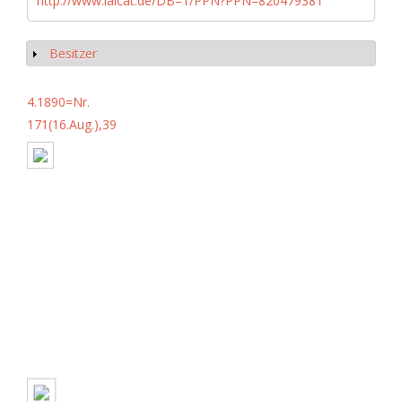
http://www.iaicat.de/DB=1/PPN?PPN=820479381
Besitzer
Anzeigen
4.1890=Nr.
171(16.Aug.),39