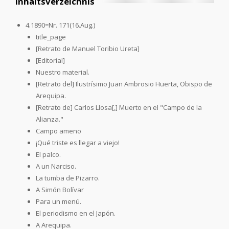
Inhaltsverzeichnis
4.1890=Nr. 171(16.Aug.)
title_page
[Retrato de Manuel Toribio Ureta]
[Editorial]
Nuestro material.
[Retrato del] Ilustrísimo Juan Ambrosio Huerta, Obispo de
Arequipa.
[Retrato de] Carlos Llosa[,] Muerto en el "Campo de la
Alianza."
Campo ameno
¡Qué triste es llegar a viejo!
El palco.
A un Narciso.
La tumba de Pizarro.
A Simón Bolívar
Para un menú.
El periodismo en el Japón.
A Arequipa.