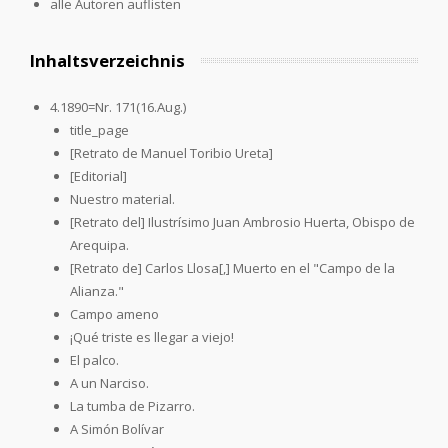
alle Autoren auflisten
Inhaltsverzeichnis
4.1890=Nr. 171(16.Aug.)
title_page
[Retrato de Manuel Toribio Ureta]
[Editorial]
Nuestro material.
[Retrato del] Ilustrísimo Juan Ambrosio Huerta, Obispo de
Arequipa.
[Retrato de] Carlos Llosa[,] Muerto en el "Campo de la
Alianza."
Campo ameno
¡Qué triste es llegar a viejo!
El palco.
A un Narciso.
La tumba de Pizarro.
A Simón Bolívar