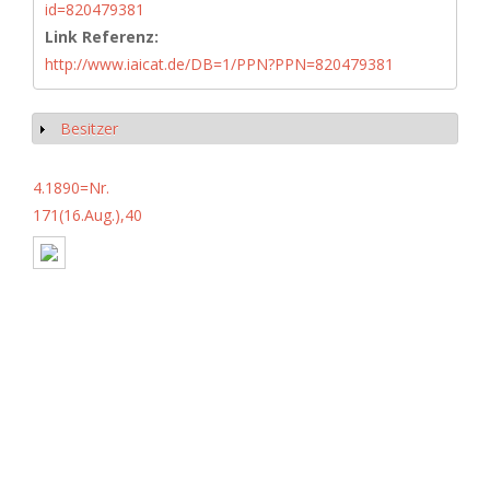
id=820479381
Link Referenz:
http://www.iaicat.de/DB=1/PPN?PPN=820479381
Besitzer
Anzeigen
4.1890=Nr.
171(16.Aug.),40