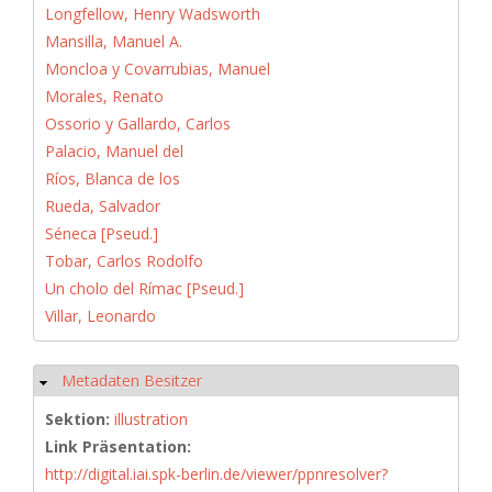
Longfellow, Henry Wadsworth
Mansilla, Manuel A.
Moncloa y Covarrubias, Manuel
Morales, Renato
Ossorio y Gallardo, Carlos
Palacio, Manuel del
Ríos, Blanca de los
Rueda, Salvador
Séneca [Pseud.]
Tobar, Carlos Rodolfo
Un cholo del Rímac [Pseud.]
Villar, Leonardo
Metadaten Besitzer
Ausblenden
Sektion:
illustration
Link Präsentation:
http://digital.iai.spk-berlin.de/viewer/ppnresolver?