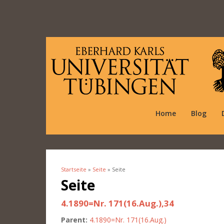
Home
Blog
Startseite
»
Seite
» Seite
Sie sind hier
Seite
4.1890=Nr. 171(16.Aug.),34
Parent:
4.1890=Nr. 171(16.Aug.)