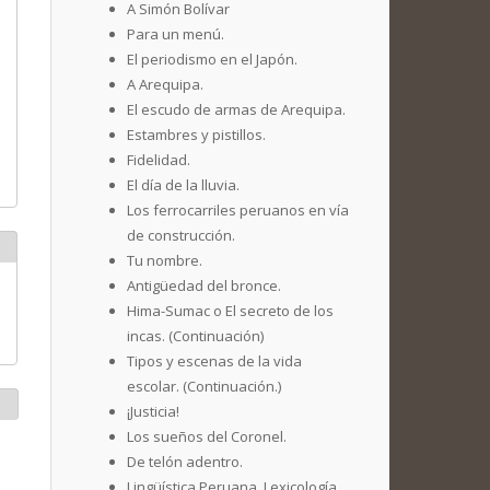
A Simón Bolívar
Para un menú.
El periodismo en el Japón.
A Arequipa.
El escudo de armas de Arequipa.
Estambres y pistillos.
Fidelidad.
El día de la lluvia.
Los ferrocarriles peruanos en vía
de construcción.
Tu nombre.
Antigüedad del bronce.
Hima-Sumac o El secreto de los
incas. (Continuación)
Tipos y escenas de la vida
escolar. (Continuación.)
¡Justicia!
Los sueños del Coronel.
De telón adentro.
Lingüística Peruana. Lexicología