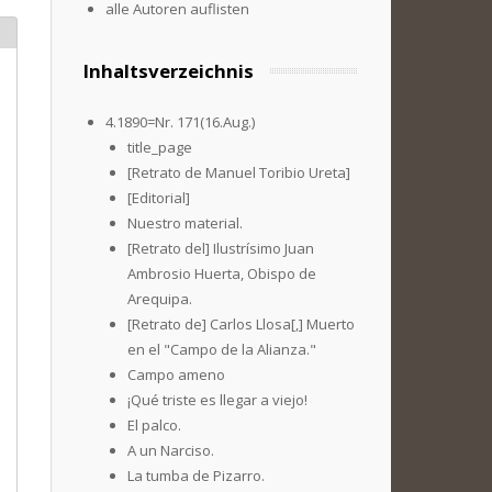
alle Autoren auflisten
Inhaltsverzeichnis
4.1890=Nr. 171(16.Aug.)
title_page
[Retrato de Manuel Toribio Ureta]
[Editorial]
Nuestro material.
[Retrato del] Ilustrísimo Juan
Ambrosio Huerta, Obispo de
Arequipa.
[Retrato de] Carlos Llosa[,] Muerto
en el "Campo de la Alianza."
Campo ameno
¡Qué triste es llegar a viejo!
El palco.
A un Narciso.
La tumba de Pizarro.