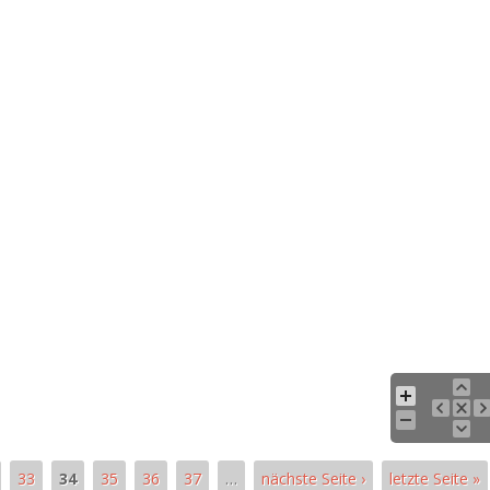
33
34
35
36
37
…
nächste Seite ›
letzte Seite »