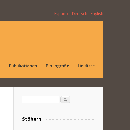
Español
Deutsch
English
k
Publikationen
Bibliografie
Linkliste
Suchformular
Suche
Stöbern