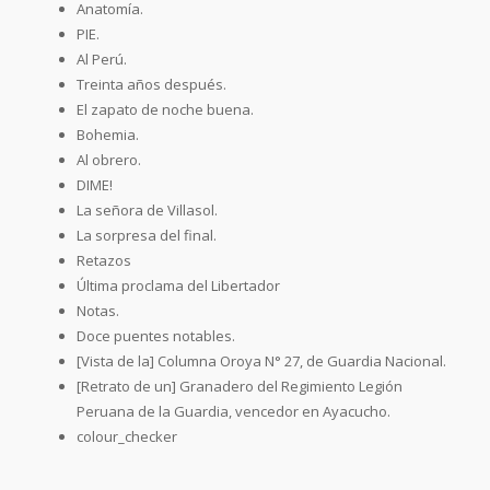
Anatomía.
PIE.
Al Perú.
Treinta años después.
El zapato de noche buena.
Bohemia.
Al obrero.
DIME!
La señora de Villasol.
La sorpresa del final.
Retazos
Última proclama del Libertador
Notas.
Doce puentes notables.
[Vista de la] Columna Oroya N° 27, de Guardia Nacional.
[Retrato de un] Granadero del Regimiento Legión
Peruana de la Guardia, vencedor en Ayacucho.
colour_checker