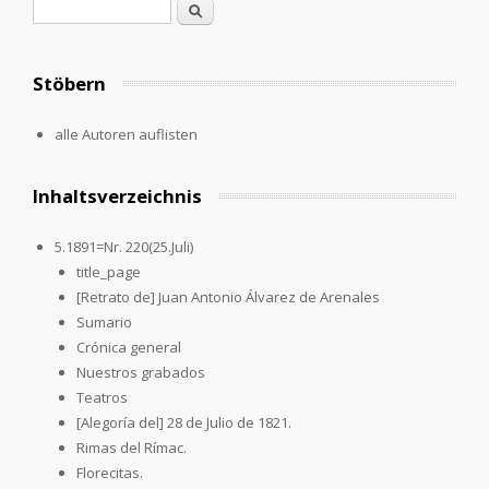
Suchformular
Suche
Stöbern
alle Autoren auflisten
Inhaltsverzeichnis
5.1891=Nr. 220(25.Juli)
title_page
[Retrato de] Juan Antonio Álvarez de Arenales
Sumario
Crónica general
Nuestros grabados
Teatros
[Alegoría del] 28 de Julio de 1821.
Rimas del Rímac.
Florecitas.