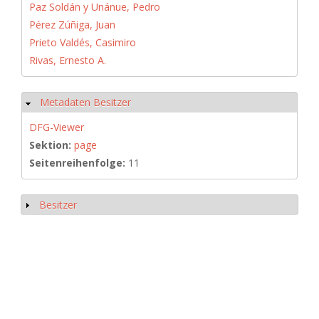
Paz Soldán y Unánue, Pedro
Pérez Zúñiga, Juan
Prieto Valdés, Casimiro
Rivas, Ernesto A.
Metadaten Besitzer
Ausblenden
DFG-Viewer
Sektion:
page
Seitenreihenfolge:
11
Besitzer
Anzeigen