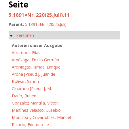
Seite
5.1891=Nr. 220(25.Juli),11
Parent:
5.1891=Nr. 220(25.Juli)
Personen
Ausblenden
Autoren dieser Ausgabe:
Alzamora, Elías
Amézaga, Emilio Germán
Arciniegas, Ismael Enrique
Arona [Pseud.], Juan de
Bolívar, Simón
Cloamón [Pseud.], M.
Darío, Rubén
González Mantilla, Víctor
Martínez Velasco, Eusebio
Moncloa y Covarrubias, Manuel
Palacio, Eduardo de