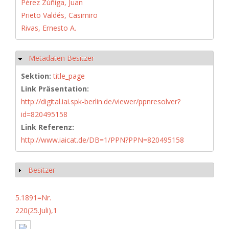
Pérez Zúñiga, Juan
Prieto Valdés, Casimiro
Rivas, Ernesto A.
Metadaten Besitzer
Ausblenden
Sektion:
title_page
Link Präsentation:
http://digital.iai.spk-berlin.de/viewer/ppnresolver?
id=820495158
Link Referenz:
http://www.iaicat.de/DB=1/PPN?PPN=820495158
Besitzer
Anzeigen
5.1891=Nr.
220(25.Juli),1