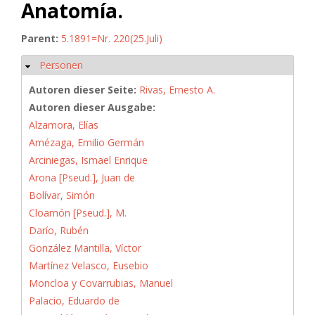
Anatomía.
Parent:
5.1891=Nr. 220(25.Juli)
Personen
Ausblenden
Autoren dieser Seite:
Rivas, Ernesto A.
Autoren dieser Ausgabe:
Alzamora, Elías
Amézaga, Emilio Germán
Arciniegas, Ismael Enrique
Arona [Pseud.], Juan de
Bolívar, Simón
Cloamón [Pseud.], M.
Darío, Rubén
González Mantilla, Víctor
Martínez Velasco, Eusebio
Moncloa y Covarrubias, Manuel
Palacio, Eduardo de