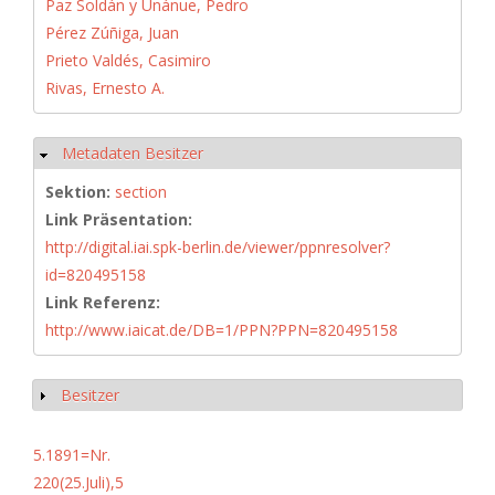
Paz Soldán y Unánue, Pedro
Pérez Zúñiga, Juan
Prieto Valdés, Casimiro
Rivas, Ernesto A.
Metadaten Besitzer
Ausblenden
Sektion:
section
Link Präsentation:
http://digital.iai.spk-berlin.de/viewer/ppnresolver?
id=820495158
Link Referenz:
http://www.iaicat.de/DB=1/PPN?PPN=820495158
Besitzer
Anzeigen
5.1891=Nr.
220(25.Juli),5