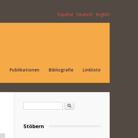
Español
Deutsch
English
k
Publikationen
Bibliografie
Linkliste
Suchformular
Suche
Stöbern