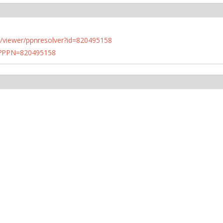
n.de/viewer/ppnresolver?id=820495158
PN?PPN=820495158