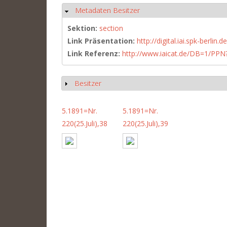
Metadaten Besitzer
Ausblenden
Sektion:
section
Link Präsentation:
http://digital.iai.spk-berli
Link Referenz:
http://www.iaicat.de/DB=1/P
Besitzer
Anzeigen
5.1891=Nr.
5.1891=Nr.
220(25.Juli),38
220(25.Juli),39