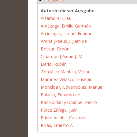
Autoren dieser Ausgabe:
Alzamora, Elías
Amézaga, Emilio Germán
Arciniegas, Ismael Enrique
Arona [Pseud.], Juan de
Bolívar, Simón
Cloamón [Pseud.], M.
Darío, Rubén
González Mantilla, Víctor
Martínez Velasco, Eusebio
Moncloa y Covarrubias, Manuel
Palacio, Eduardo de
Paz Soldán y Unánue, Pedro
Pérez Zúñiga, Juan
Prieto Valdés, Casimiro
Rivas, Ernesto A.