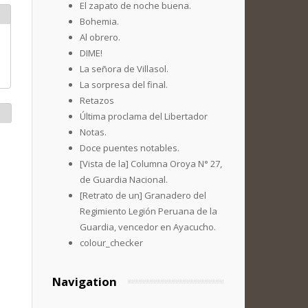
El zapato de noche buena.
Bohemia.
Al obrero.
DIME!
La señora de Villasol.
La sorpresa del final.
Retazos
Última proclama del Libertador
Notas.
Doce puentes notables.
[Vista de la] Columna Oroya N° 27,
de Guardia Nacional.
[Retrato de un] Granadero del
Regimiento Legión Peruana de la
Guardia, vencedor en Ayacucho.
colour_checker
Navigation