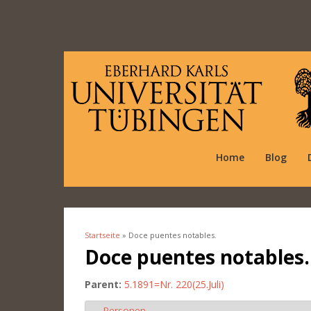
Home
Blog
Startseite
» Doce puentes notables.
Sie sind hier
Doce puentes notables.
Parent:
5.1891=Nr. 220(25.Juli)
Personen
Ausblenden