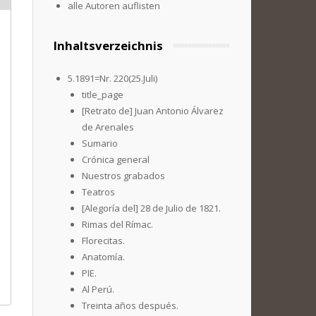
alle Autoren auflisten
Inhaltsverzeichnis
5.1891=Nr. 220(25.Juli)
title_page
[Retrato de] Juan Antonio Álvarez
de Arenales
Sumario
Crónica general
Nuestros grabados
Teatros
[Alegoría del] 28 de Julio de 1821.
Rimas del Rímac.
Florecitas.
Anatomía.
PIE.
Al Perú.
Treinta años después.