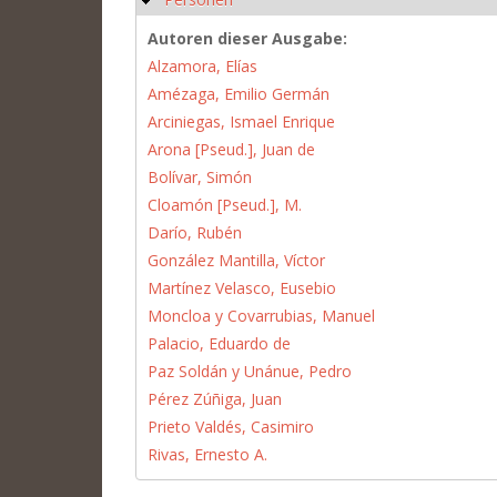
Autoren dieser Ausgabe:
Alzamora, Elías
Amézaga, Emilio Germán
Arciniegas, Ismael Enrique
Arona [Pseud.], Juan de
Bolívar, Simón
Cloamón [Pseud.], M.
Darío, Rubén
González Mantilla, Víctor
Martínez Velasco, Eusebio
Moncloa y Covarrubias, Manuel
Palacio, Eduardo de
Paz Soldán y Unánue, Pedro
Pérez Zúñiga, Juan
Prieto Valdés, Casimiro
Rivas, Ernesto A.