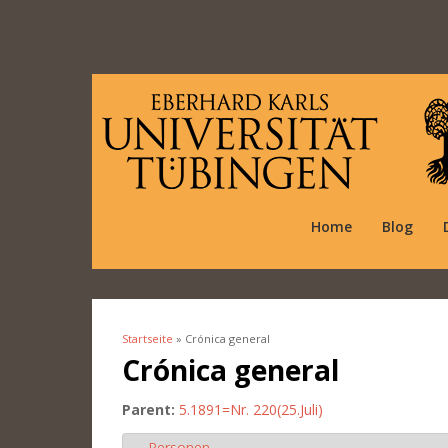
Home
Blog
Startseite
» Crónica general
Sie sind hier
Crónica general
Parent:
5.1891=Nr. 220(25.Juli)
Personen
Ausblenden