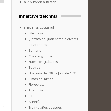
alle Autoren auflisten
Inhaltsverzeichnis
5.1891=Nr. 220(25.Juli)
title_page
[Retrato de] Juan Antonio Álvarez
de Arenales
Sumario
Crónica general
Nuestros grabados
Teatros
[Alegoría del] 28 de Julio de 1821.
Rimas del Rímac.
Florecitas.
Anatomía.
PIE.
Al Perú.
Treinta años después.