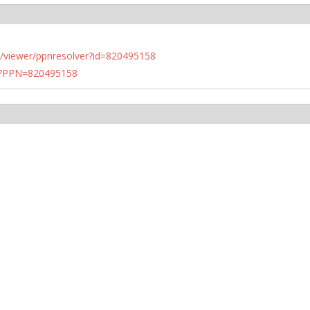
n.de/viewer/ppnresolver?id=820495158
PN?PPN=820495158