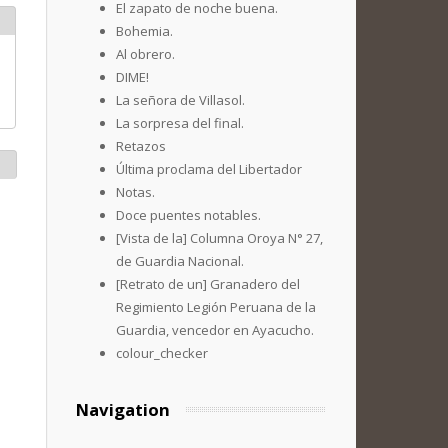
El zapato de noche buena.
Bohemia.
Al obrero.
DIME!
La señora de Villasol.
La sorpresa del final.
Retazos
Última proclama del Libertador
Notas.
Doce puentes notables.
[Vista de la] Columna Oroya N° 27,
de Guardia Nacional.
[Retrato de un] Granadero del
Regimiento Legión Peruana de la
Guardia, vencedor en Ayacucho.
colour_checker
Navigation