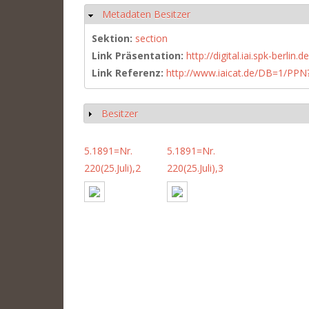
Metadaten Besitzer
Ausblenden
Sektion:
section
Link Präsentation:
http://digital.iai.spk-berli
Link Referenz:
http://www.iaicat.de/DB=1/P
Besitzer
Anzeigen
5.1891=Nr.
5.1891=Nr.
220(25.Juli),2
220(25.Juli),3