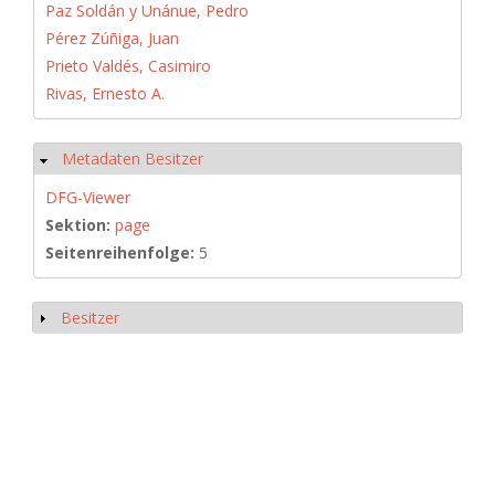
Paz Soldán y Unánue, Pedro
Pérez Zúñiga, Juan
Prieto Valdés, Casimiro
Rivas, Ernesto A.
Metadaten Besitzer
Ausblenden
DFG-Viewer
Sektion:
page
Seitenreihenfolge:
5
Besitzer
Anzeigen