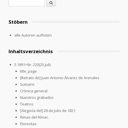
Suchformular
Suche
Stöbern
alle Autoren auflisten
Inhaltsverzeichnis
5.1891=Nr. 220(25.Juli)
title_page
[Retrato de] Juan Antonio Álvarez de Arenales
Sumario
Crónica general
Nuestros grabados
Teatros
[Alegoría del] 28 de Julio de 1821.
Rimas del Rímac.
Florecitas.