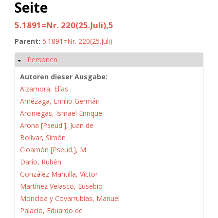
Seite
5.1891=Nr. 220(25.Juli),5
Parent:
5.1891=Nr. 220(25.Juli)
Personen
Ausblenden
Autoren dieser Ausgabe:
Alzamora, Elías
Amézaga, Emilio Germán
Arciniegas, Ismael Enrique
Arona [Pseud.], Juan de
Bolívar, Simón
Cloamón [Pseud.], M.
Darío, Rubén
González Mantilla, Víctor
Martínez Velasco, Eusebio
Moncloa y Covarrubias, Manuel
Palacio, Eduardo de