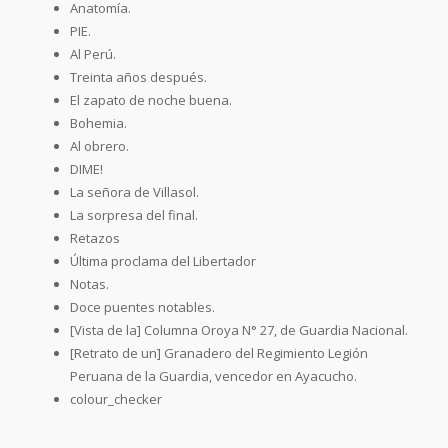
Anatomía.
PIE.
Al Perú.
Treinta años después.
El zapato de noche buena.
Bohemia.
Al obrero.
DIME!
La señora de Villasol.
La sorpresa del final.
Retazos
Última proclama del Libertador
Notas.
Doce puentes notables.
[Vista de la] Columna Oroya N° 27, de Guardia Nacional.
[Retrato de un] Granadero del Regimiento Legión
Peruana de la Guardia, vencedor en Ayacucho.
colour_checker