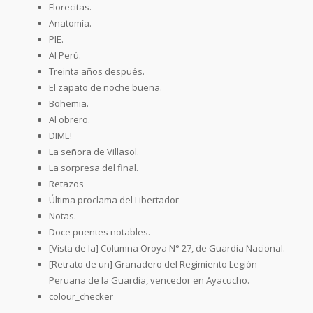
Florecitas.
Anatomía.
PIE.
Al Perú.
Treinta años después.
El zapato de noche buena.
Bohemia.
Al obrero.
DIME!
La señora de Villasol.
La sorpresa del final.
Retazos
Última proclama del Libertador
Notas.
Doce puentes notables.
[Vista de la] Columna Oroya N° 27, de Guardia Nacional.
[Retrato de un] Granadero del Regimiento Legión
Peruana de la Guardia, vencedor en Ayacucho.
colour_checker