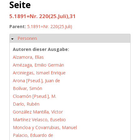
Seite
5.1891=Nr. 220(25.Juli),31
Parent:
5.1891=Nr. 220(25.Juli)
Personen
Ausblenden
Autoren dieser Ausgabe:
Alzamora, Elías
Amézaga, Emilio Germán
Arciniegas, Ismael Enrique
Arona [Pseud.], Juan de
Bolívar, Simón
Cloamón [Pseud.], M.
Darío, Rubén
González Mantilla, Víctor
Martínez Velasco, Eusebio
Moncloa y Covarrubias, Manuel
Palacio, Eduardo de