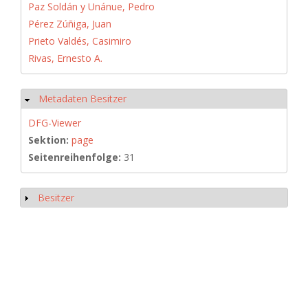
Paz Soldán y Unánue, Pedro
Pérez Zúñiga, Juan
Prieto Valdés, Casimiro
Rivas, Ernesto A.
Metadaten Besitzer
Ausblenden
DFG-Viewer
Sektion:
page
Seitenreihenfolge:
31
Besitzer
Anzeigen