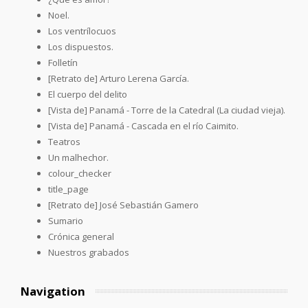
Noel.
Los ventrílocuos
Los dispuestos.
Folletín
[Retrato de] Arturo Lerena García.
El cuerpo del delito
[Vista de] Panamá - Torre de la Catedral (La ciudad vieja).
[Vista de] Panamá - Cascada en el río Caimito.
Teatros
Un malhechor.
colour_checker
title_page
[Retrato de] José Sebastián Gamero
Sumario
Crónica general
Nuestros grabados
Navigation