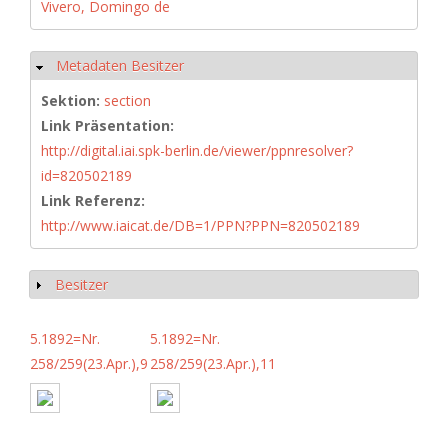
Vivero, Domingo de
Metadaten Besitzer
Ausblenden
Sektion:
section
Link Präsentation:
http://digital.iai.spk-berlin.de/viewer/ppnresolver?
id=820502189
Link Referenz:
http://www.iaicat.de/DB=1/PPN?PPN=820502189
Besitzer
Anzeigen
5.1892=Nr.
5.1892=Nr.
258/259(23.Apr.),9
258/259(23.Apr.),11