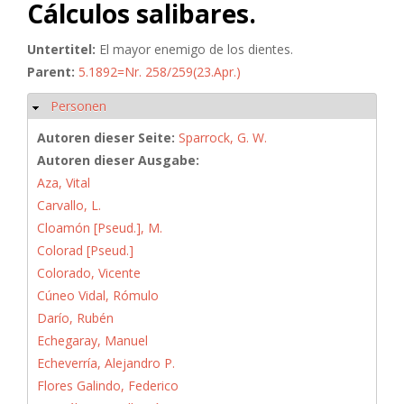
Cálculos salibares.
Untertitel:
El mayor enemigo de los dientes.
Parent:
5.1892=Nr. 258/259(23.Apr.)
Personen
Ausblenden
Autoren dieser Seite:
Sparrock, G. W.
Autoren dieser Ausgabe:
Aza, Vital
Carvallo, L.
Cloamón [Pseud.], M.
Colorad [Pseud.]
Colorado, Vicente
Cúneo Vidal, Rómulo
Darío, Rubén
Echegaray, Manuel
Echeverría, Alejandro P.
Flores Galindo, Federico