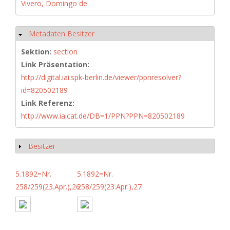
Vivero, Domingo de
Metadaten Besitzer
Ausblenden
Sektion:
section
Link Präsentation:
http://digital.iai.spk-berlin.de/viewer/ppnresolver?
id=820502189
Link Referenz:
http://www.iaicat.de/DB=1/PPN?PPN=820502189
Besitzer
Anzeigen
5.1892=Nr.
5.1892=Nr.
258/259(23.Apr.),26
258/259(23.Apr.),27