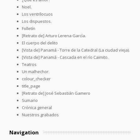
Noel.
Los ventrílocuos
Los dispuestos.
Folletín
[Retrato de] Arturo Lerena García.
El cuerpo del delito
[Vista de] Panamá - Torre de la Catedral (La ciudad vieja).
[Vista de] Panamá - Cascada en el río Caimito.
Teatros
Un malhechor.
colour_checker
title_page
[Retrato de] José Sebastián Gamero
Sumario
Crónica general
Nuestros grabados
Navigation