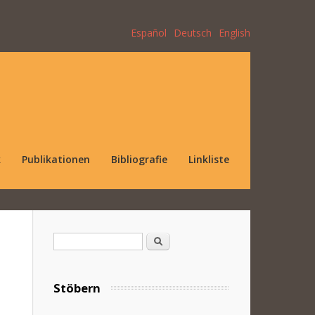
Español
Deutsch
English
k
Publikationen
Bibliografie
Linkliste
Suchformular
Suche
Stöbern