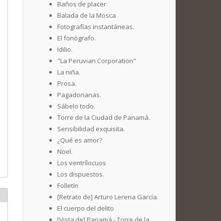
Baños de placer
Balada de la Mosca
Fotografías instantáneas.
El fonógrafo.
Idilio.
"La Peruvian Corporation"
La niña.
Prosa.
Pagadorianas.
Sábelo todo.
Torre de la Ciudad de Panamá.
Sensibilidad exquisita.
¿Qué es amor?
Noel.
Los ventrílocuos
Los dispuestos.
Folletín
[Retrato de] Arturo Lerena García.
El cuerpo del delito
[Vista de] Panamá - Torre de la