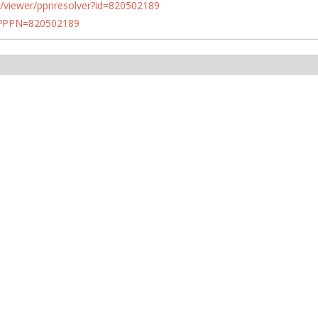
n.de/viewer/ppnresolver?id=820502189
PN?PPN=820502189