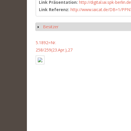
Link Präsentation:
http://digital.iai.spk-berli
Link Referenz:
http://www.iaicat.de/DB=1/P
Besitzer
Anzeigen
5.1892=Nr.
258/259(23.Apr.),27