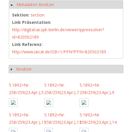
Metadaten Besitzer
Ausblenden
Sektion:
section
Link Präsentation:
http://digital.iai.spk-berlin.de/viewer/ppnresolver?
id=820502189
Link Referenz:
http://www.iaicat.de/DB=1/PPN?PPN=820502189
Besitzer
Anzeigen
5.1892=Nr.
5.1892=Nr.
5.1892=Nr.
258/259(23.Apr.),5
258/259(23.Apr.),7
258/259(23.Apr.),9
5.1892=Nr.
5.1892=Nr.
5.1892=Nr.
258/259(23.Apr.),11
258/259(23.Apr.),13
258/259(23.Apr.),14