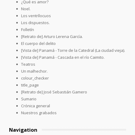
¿Qué es amor?
Noel.
Los ventrílocuos
Los dispuestos.
Folletín
[Retrato de] Arturo Lerena García.
El cuerpo del delito
[Vista de] Panamá - Torre de la Catedral (La ciudad vieja).
[Vista de] Panamá - Cascada en el río Caimito.
Teatros
Un malhechor.
colour_checker
title_page
[Retrato de] José Sebastián Gamero
Sumario
Crónica general
Nuestros grabados
Navigation