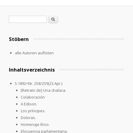
Suchformular
Suche
Stöbern
alle Autoren auflisten
Inhaltsverzeichnis
5.1892=Nr. 258/259(23.Apr.)
[Retrato de] Una chalaca.
Colaboración
A Edison.
Los príncipes.
Doloras.
Homenaje lírico.
Elocuencia parlamentaria.