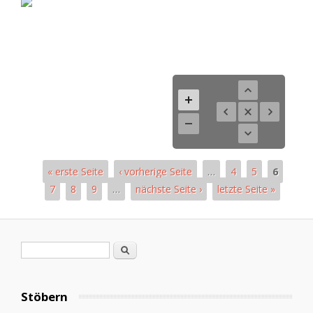
« erste Seite
‹ vorherige Seite
…
4
5
6
7
8
9
…
nächste Seite ›
letzte Seite »
Pages
Search form
Search
Stöbern