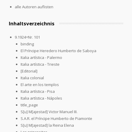
alle Autoren auflisten
Inhaltsverzeichnis
9.1924=Nr. 101
binding
El Príncipe Heredero Humberto de Saboya
Italia artística - Palermo
Italia artística - Trieste
[Editorial]
Italia colonial
El arte en los templos
Italia artística - Pisa
Italia artística - Nápoles
title_page
S[u] M[ajestad] Victor Manuel III.
S.A.R. el Príncipe Humberto de Piamonte
S[u] M[ajestad] la Reina Elena
Las princesitas