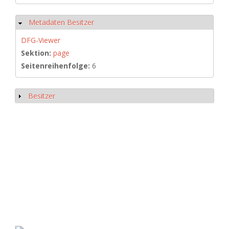
Metadaten Besitzer
Hide
DFG-Viewer
Sektion:
page
Seitenreihenfolge:
6
Besitzer
Show