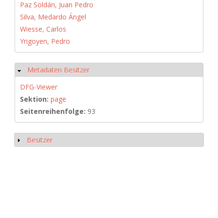
Paz Soldán, Juan Pedro
Silva, Medardo Ángel
Wiesse, Carlos
Yrigoyen, Pedro
Metadaten Besitzer
Hide
DFG-Viewer
Sektion:
page
Seitenreihenfolge:
93
Besitzer
Show