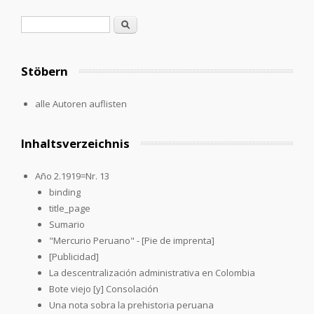
Search form
Search
Stöbern
alle Autoren auflisten
Inhaltsverzeichnis
Año 2.1919=Nr. 13
binding
title_page
Sumario
"Mercurio Peruano" - [Pie de imprenta]
[Publicidad]
La descentralización administrativa en Colombia
Bote viejo [y] Consolación
Una nota sobra la prehistoria peruana