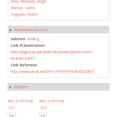
Silva, Medardo Ángel
Wiesse, Carlos
Yrigoyen, Pedro
Metadaten Besitzer
Hide
Sektion:
binding
Link Präsentation:
http://digital.iai.spk-berlin.de/viewer/ppnresolver?
id=828232857
Link Referenz:
http://www.iaicat.de/DB=1/PPN?PPN=828232857
Besitzer
Show
Año 2.1919=Nr.
Año 2.1919=Nr.
13,1
13,2