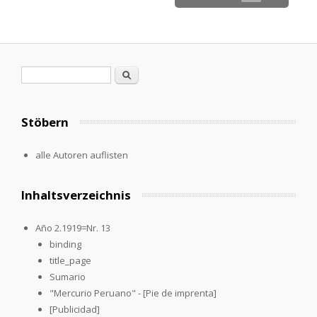
Search form
Search
Stöbern
alle Autoren auflisten
Inhaltsverzeichnis
Año 2.1919=Nr. 13
binding
title_page
Sumario
"Mercurio Peruano" - [Pie de imprenta]
[Publicidad]