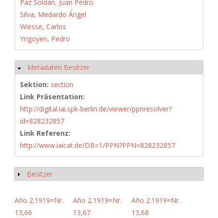
Paz Soldán, Juan Pedro
Silva, Medardo Ángel
Wiesse, Carlos
Yrigoyen, Pedro
Metadaten Besitzer
Hide
Sektion:
section
Link Präsentation:
http://digital.iai.spk-berlin.de/viewer/ppnresolver?
id=828232857
Link Referenz:
http://www.iaicat.de/DB=1/PPN?PPN=828232857
Besitzer
Show
Año 2.1919=Nr.
Año 2.1919=Nr.
Año 2.1919=Nr.
13,66
13,67
13,68