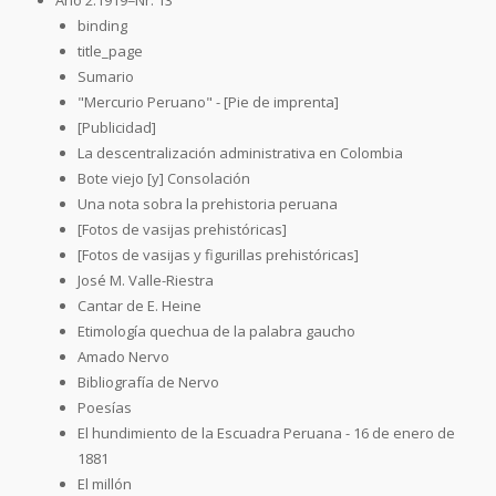
binding
title_page
Sumario
"Mercurio Peruano" - [Pie de imprenta]
[Publicidad]
La descentralización administrativa en Colombia
Bote viejo [y] Consolación
Una nota sobra la prehistoria peruana
[Fotos de vasijas prehistóricas]
[Fotos de vasijas y figurillas prehistóricas]
José M. Valle-Riestra
Cantar de E. Heine
Etimología quechua de la palabra gaucho
Amado Nervo
Bibliografía de Nervo
Poesías
El hundimiento de la Escuadra Peruana - 16 de enero de
1881
El millón