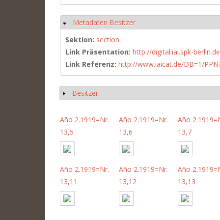
Metadaten Besitzer
Hide
Sektion:
section
Link Präsentation:
http://digital.iai.spk-berli
Link Referenz:
http://www.iaicat.de/DB=1/P
Besitzer
Show
Año 2.1919=Nr.
Año 2.1919=Nr.
Año 2.1919=N
13,5
13,6
13,7
Año 2.1919=Nr.
Año 2.1919=Nr.
Año 2.1919=N
13,11
13,12
13,13