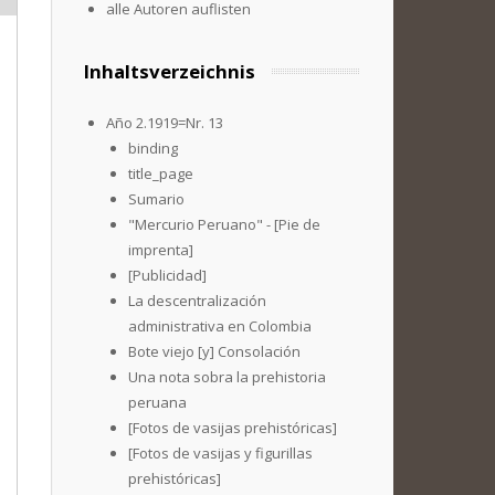
alle Autoren auflisten
Inhaltsverzeichnis
Año 2.1919=Nr. 13
binding
title_page
Sumario
"Mercurio Peruano" - [Pie de
imprenta]
[Publicidad]
La descentralización
administrativa en Colombia
Bote viejo [y] Consolación
Una nota sobra la prehistoria
peruana
[Fotos de vasijas prehistóricas]
[Fotos de vasijas y figurillas
prehistóricas]