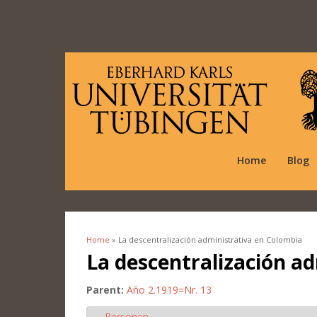
Home
Blog
Home
» La descentralización administrativa en Colombia
You are here
La descentralización a
Parent:
Año 2.1919=Nr. 13
Personen
Hide