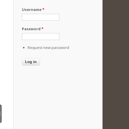
Username
*
Password
*
Request new password