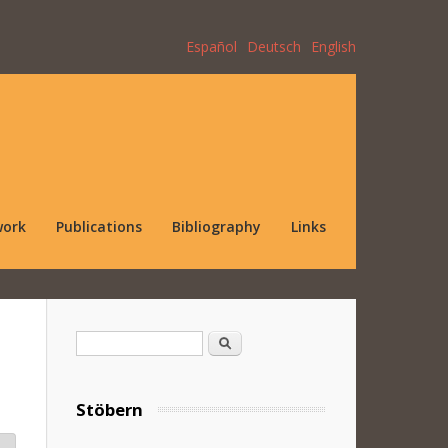
Español
Deutsch
English
work
Publications
Bibliography
Links
Search form
Search
Stöbern