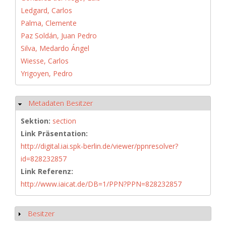
Ledgard, Carlos
Palma, Clemente
Paz Soldán, Juan Pedro
Silva, Medardo Ángel
Wiesse, Carlos
Yrigoyen, Pedro
Metadaten Besitzer
Hide
Sektion:
section
Link Präsentation:
http://digital.iai.spk-berlin.de/viewer/ppnresolver?
id=828232857
Link Referenz:
http://www.iaicat.de/DB=1/PPN?PPN=828232857
Besitzer
Show