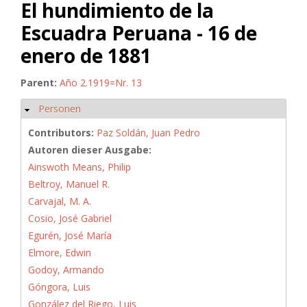
El hundimiento de la
Escuadra Peruana - 16 de
enero de 1881
Parent:
Año 2.1919=Nr. 13
Personen
Hide
Contributors:
Paz Soldán, Juan Pedro
Autoren dieser Ausgabe:
Ainswoth Means, Philip
Beltroy, Manuel R.
Carvajal, M. A.
Cosio, José Gabriel
Egurén, José María
Elmore, Edwin
Godoy, Armando
Góngora, Luis
González del Riego, Luis