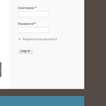
Username
*
Password
*
Request new password