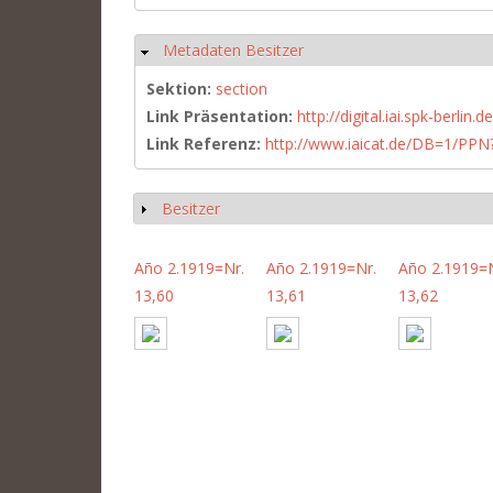
Metadaten Besitzer
Hide
Sektion:
section
Link Präsentation:
http://digital.iai.spk-berli
Link Referenz:
http://www.iaicat.de/DB=1/P
Besitzer
Show
Año 2.1919=Nr.
Año 2.1919=Nr.
Año 2.1919=N
13,60
13,61
13,62