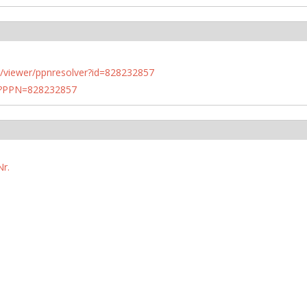
n.de/viewer/ppnresolver?id=828232857
PN?PPN=828232857
r.