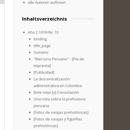
alle Autoren auflisten
Inhaltsverzeichnis
Año 2.1919=Nr. 13
binding
title_page
Sumario
"Mercurio Peruano" - [Pie de
imprenta]
[Publicidad]
La descentralización
administrativa en Colombia
Bote viejo [y] Consolación
Una nota sobra la prehistoria
peruana
[Fotos de vasijas prehistóricas]
[Fotos de vasijas y figurillas
prehistóricas]