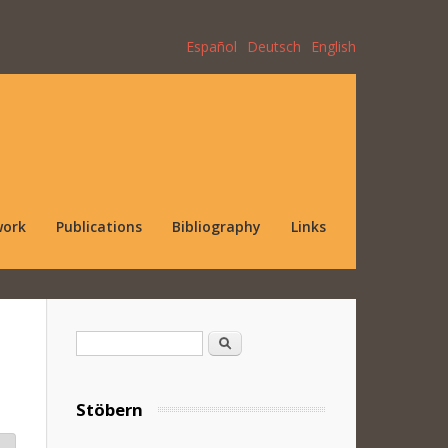
Español
Deutsch
English
work
Publications
Bibliography
Links
Search form
Search
Stöbern