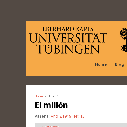
Home
Blog
Home
» El millón
You are here
El millón
Parent:
Año 2.1919=Nr. 13
Personen
Hide