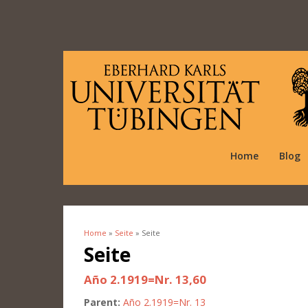
Home
Blog
Home
»
Seite
» Seite
You are here
Seite
Año 2.1919=Nr. 13,60
Parent:
Año 2.1919=Nr. 13