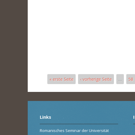
« erste Seite
‹ vorherige Seite
…
58
Pages
Links
Romanisches Seminar der Universität