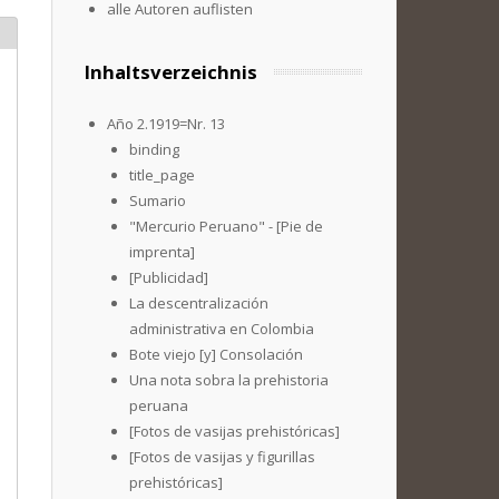
alle Autoren auflisten
Inhaltsverzeichnis
Año 2.1919=Nr. 13
binding
title_page
Sumario
"Mercurio Peruano" - [Pie de
imprenta]
[Publicidad]
La descentralización
administrativa en Colombia
Bote viejo [y] Consolación
Una nota sobra la prehistoria
peruana
[Fotos de vasijas prehistóricas]
[Fotos de vasijas y figurillas
prehistóricas]