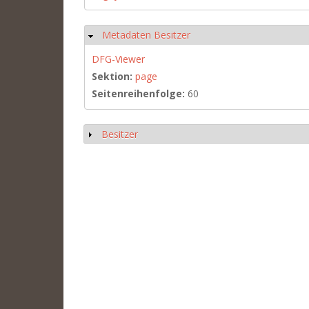
Metadaten Besitzer
Hide
DFG-Viewer
Sektion:
page
Seitenreihenfolge:
60
Besitzer
Show