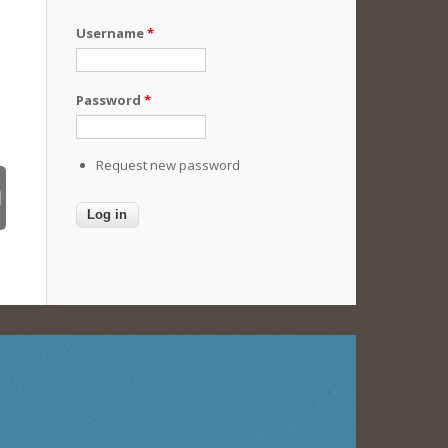
Username
*
Password
*
Request new password