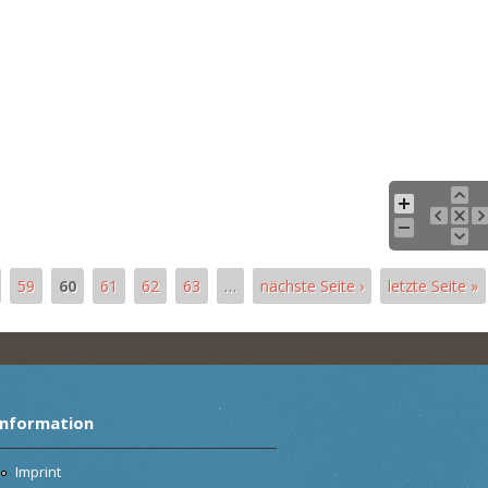
59
60
61
62
63
…
nächste Seite ›
letzte Seite »
Information
Imprint