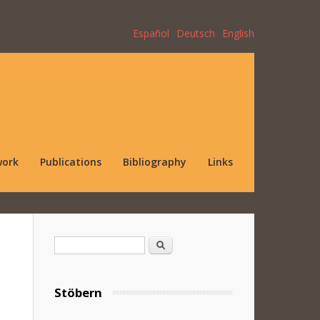
Español
Deutsch
English
work
Publications
Bibliography
Links
Search form
Search
Stöbern