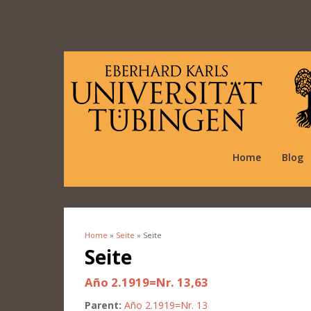
Home
Blog
Home
»
Seite
» Seite
You are here
Seite
Año 2.1919=Nr. 13,63
Parent:
Año 2.1919=Nr. 13