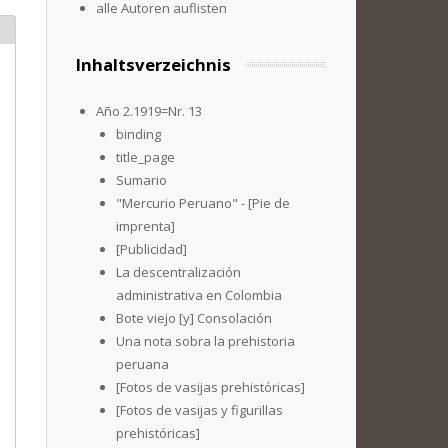
alle Autoren auflisten
Inhaltsverzeichnis
Año 2.1919=Nr. 13
binding
title_page
Sumario
"Mercurio Peruano" - [Pie de
imprenta]
[Publicidad]
La descentralización
administrativa en Colombia
Bote viejo [y] Consolación
Una nota sobra la prehistoria
peruana
[Fotos de vasijas prehistóricas]
[Fotos de vasijas y figurillas
prehistóricas]