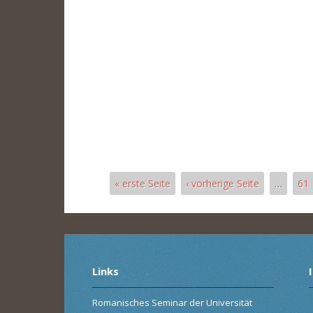
« erste Seite
‹ vorherige Seite
…
61
Pages
Links
Romanisches Seminar der Universität