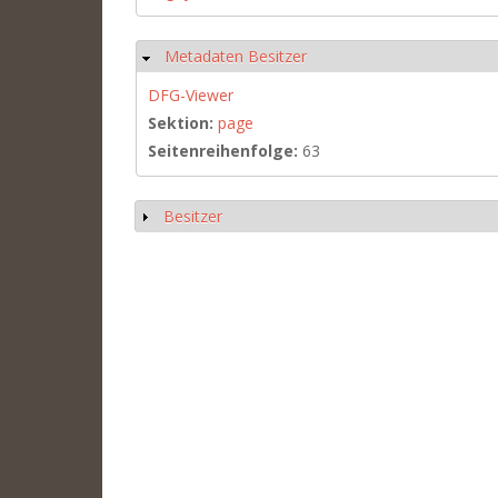
Metadaten Besitzer
Hide
DFG-Viewer
Sektion:
page
Seitenreihenfolge:
63
Besitzer
Show