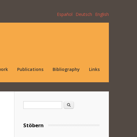
Español
Deutsch
English
work
Publications
Bibliography
Links
Search form
Search
Stöbern