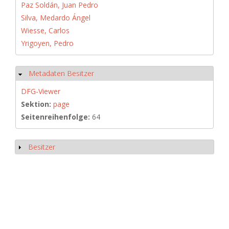
Paz Soldán, Juan Pedro
Silva, Medardo Ángel
Wiesse, Carlos
Yrigoyen, Pedro
Metadaten Besitzer
Hide
DFG-Viewer
Sektion:
page
Seitenreihenfolge:
64
Besitzer
Show