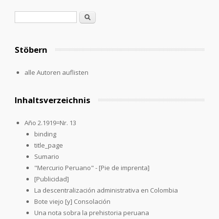
Search form
Search
Stöbern
alle Autoren auflisten
Inhaltsverzeichnis
Año 2.1919=Nr. 13
binding
title_page
Sumario
"Mercurio Peruano" - [Pie de imprenta]
[Publicidad]
La descentralización administrativa en Colombia
Bote viejo [y] Consolación
Una nota sobra la prehistoria peruana