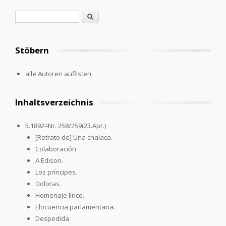
Search form
Search
Stöbern
alle Autoren auflisten
Inhaltsverzeichnis
5.1892=Nr. 258/259(23.Apr.)
[Retrato de] Una chalaca.
Colaboración
A Edison.
Los príncipes.
Doloras.
Homenaje lírico.
Elocuencia parlamentaria.
Despedida.