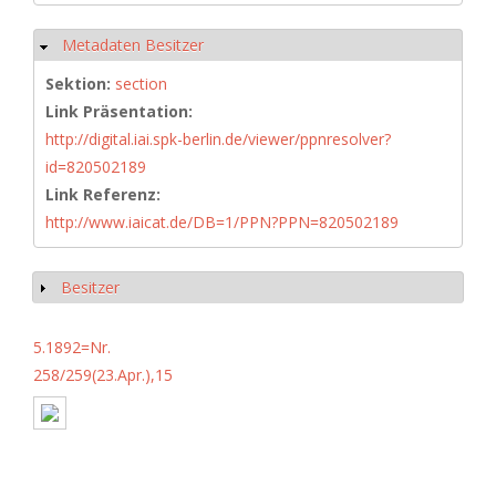
Metadaten Besitzer
Hide
Sektion:
section
Link Präsentation:
http://digital.iai.spk-berlin.de/viewer/ppnresolver?
id=820502189
Link Referenz:
http://www.iaicat.de/DB=1/PPN?PPN=820502189
Besitzer
Show
5.1892=Nr.
258/259(23.Apr.),15