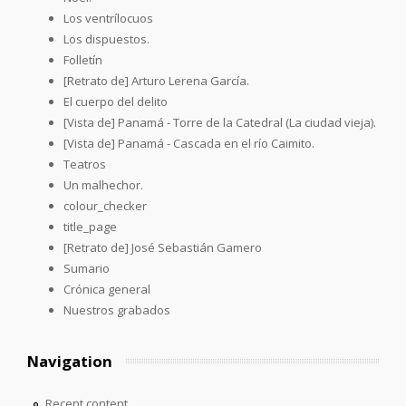
Los ventrílocuos
Los dispuestos.
Folletín
[Retrato de] Arturo Lerena García.
El cuerpo del delito
[Vista de] Panamá - Torre de la Catedral (La ciudad vieja).
[Vista de] Panamá - Cascada en el río Caimito.
Teatros
Un malhechor.
colour_checker
title_page
[Retrato de] José Sebastián Gamero
Sumario
Crónica general
Nuestros grabados
Navigation
Recent content