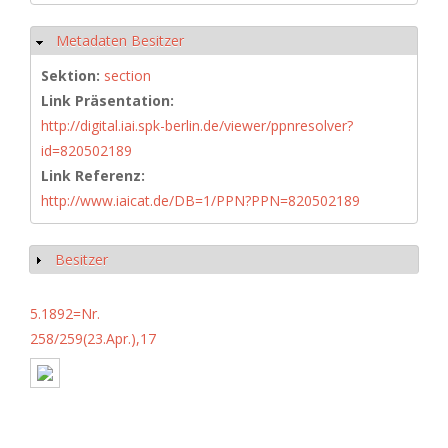
Metadaten Besitzer
Hide
Sektion:
section
Link Präsentation:
http://digital.iai.spk-berlin.de/viewer/ppnresolver?
id=820502189
Link Referenz:
http://www.iaicat.de/DB=1/PPN?PPN=820502189
Besitzer
Show
5.1892=Nr.
258/259(23.Apr.),17