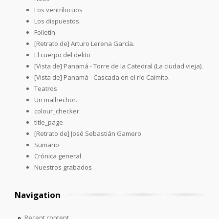
Los ventrílocuos
Los dispuestos.
Folletín
[Retrato de] Arturo Lerena García.
El cuerpo del delito
[Vista de] Panamá - Torre de la Catedral (La ciudad vieja).
[Vista de] Panamá - Cascada en el río Caimito.
Teatros
Un malhechor.
colour_checker
title_page
[Retrato de] José Sebastián Gamero
Sumario
Crónica general
Nuestros grabados
Navigation
Recent content