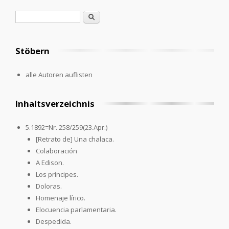
Search form
Search
Stöbern
alle Autoren auflisten
Inhaltsverzeichnis
5.1892=Nr. 258/259(23.Apr.)
[Retrato de] Una chalaca.
Colaboración
A Edison.
Los príncipes.
Doloras.
Homenaje lírico.
Elocuencia parlamentaria.
Despedida.