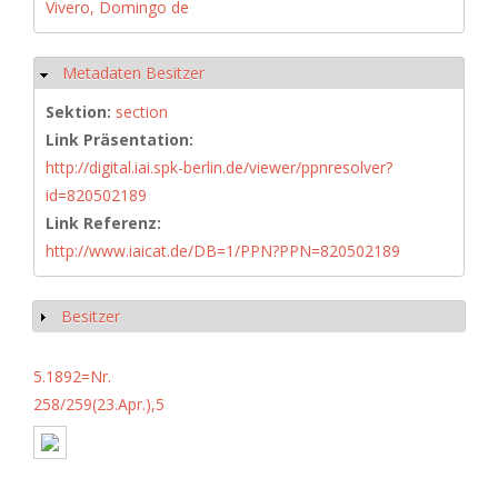
Vivero, Domingo de
Metadaten Besitzer
Hide
Sektion:
section
Link Präsentation:
http://digital.iai.spk-berlin.de/viewer/ppnresolver?
id=820502189
Link Referenz:
http://www.iaicat.de/DB=1/PPN?PPN=820502189
Besitzer
Show
5.1892=Nr.
258/259(23.Apr.),5