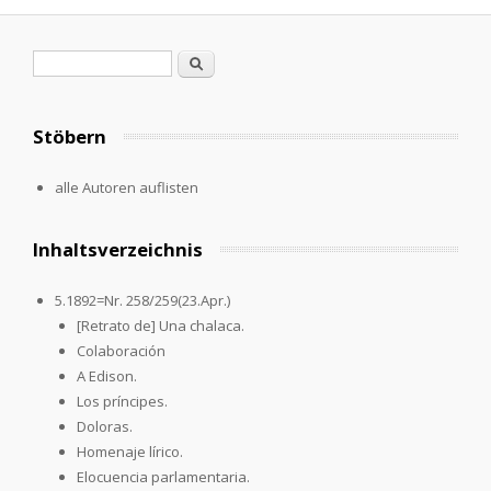
Search form
Search
Stöbern
alle Autoren auflisten
Inhaltsverzeichnis
5.1892=Nr. 258/259(23.Apr.)
[Retrato de] Una chalaca.
Colaboración
A Edison.
Los príncipes.
Doloras.
Homenaje lírico.
Elocuencia parlamentaria.