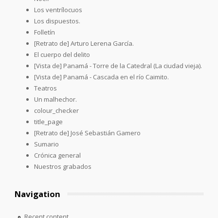
Los ventrílocuos
Los dispuestos.
Folletín
[Retrato de] Arturo Lerena García.
El cuerpo del delito
[Vista de] Panamá - Torre de la Catedral (La ciudad vieja).
[Vista de] Panamá - Cascada en el río Caimito.
Teatros
Un malhechor.
colour_checker
title_page
[Retrato de] José Sebastián Gamero
Sumario
Crónica general
Nuestros grabados
Navigation
Recent content