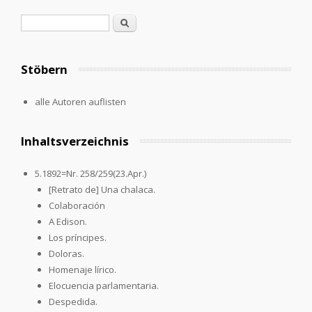
Search form
Search
Stöbern
alle Autoren auflisten
Inhaltsverzeichnis
5.1892=Nr. 258/259(23.Apr.)
[Retrato de] Una chalaca.
Colaboración
A Edison.
Los príncipes.
Doloras.
Homenaje lírico.
Elocuencia parlamentaria.
Despedida.