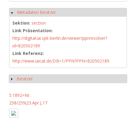
Metadaten Besitzer
Hide
Sektion:
section
Link Präsentation:
http://digital.iai.spk-berlin.de/viewer/ppnresolver?
id=820502189
Link Referenz:
http://www.iaicat.de/DB=1/PPN?PPN=820502189
Besitzer
Show
5.1892=Nr.
258/259(23.Apr.),17