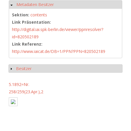
Metadaten Besitzer
Hide
Sektion:
contents
Link Präsentation:
http://digital.iai.spk-berlin.de/viewer/ppnresolver?
id=820502189
Link Referenz:
http://www.iaicat.de/DB=1/PPN?PPN=820502189
Besitzer
Show
5.1892=Nr.
258/259(23.Apr.),2