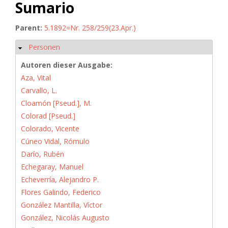
Sumario
Parent:
5.1892=Nr. 258/259(23.Apr.)
Personen
Hide
Autoren dieser Ausgabe:
Aza, Vital
Carvallo, L.
Cloamón [Pseud.], M.
Colorad [Pseud.]
Colorado, Vicente
Cúneo Vidal, Rómulo
Darío, Rubén
Echegaray, Manuel
Echeverría, Alejandro P.
Flores Galindo, Federico
González Mantilla, Víctor
González, Nicolás Augusto