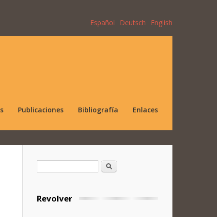
Español
Deutsch
English
s
Publicaciones
Bibliografía
Enlaces
Formulario de búsqueda
Buscar
Revolver