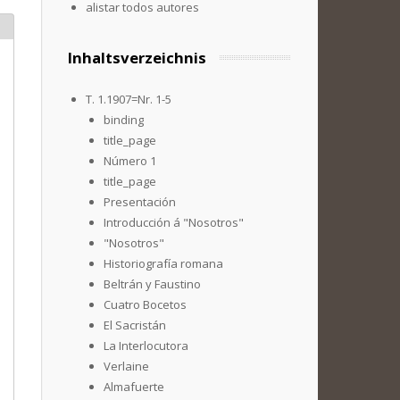
alistar todos autores
Inhaltsverzeichnis
T. 1.1907=Nr. 1-5
binding
title_page
Número 1
title_page
Presentación
Introducción á "Nosotros"
"Nosotros"
Historiografía romana
Beltrán y Faustino
Cuatro Bocetos
El Sacristán
La Interlocutora
Verlaine
Almafuerte