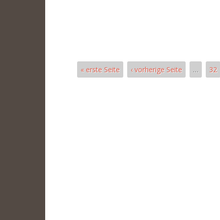
« erste Seite
‹ vorherige Seite
…
32
Páginas