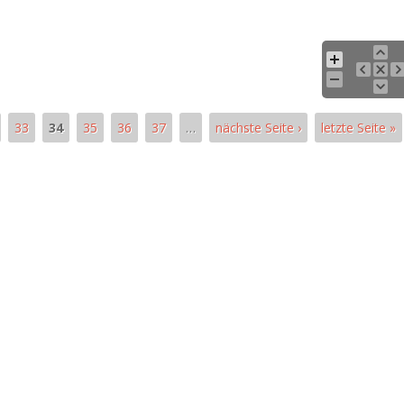
33
34
35
36
37
…
nächste Seite ›
letzte Seite »