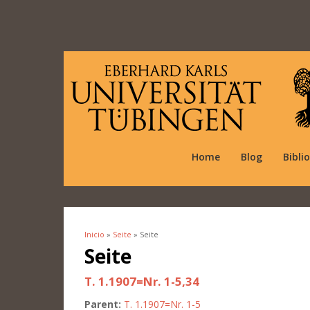
Home
Blog
Bibli
Inicio
»
Seite
» Seite
Se encuentra usted aquí
Seite
T. 1.1907=Nr. 1-5,34
Parent:
T. 1.1907=Nr. 1-5