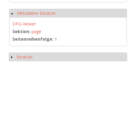
Metadaten Besitzer
Ausblenden
DFG-Viewer
Sektion:
page
Seitenreihenfolge:
1
Besitzer
Anzeigen