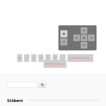
1
2
3
4
5
6
…
nächste Seite ›
letzte Seite »
Seiten
Suchformular
Suche
Stöbern